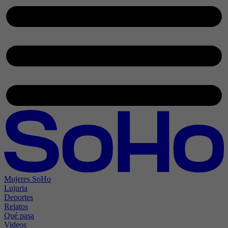
Mujeres SoHo
Lujuria
Deportes
Relatos
Qué pasa
Videos