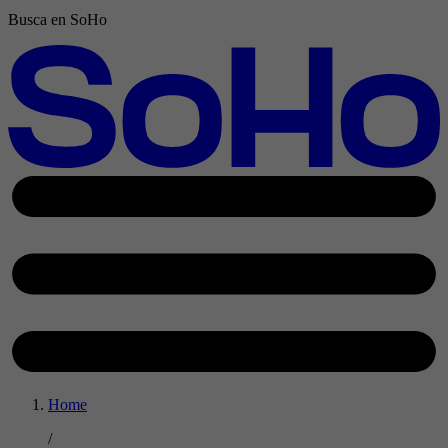
Busca en SoHo
Home
/