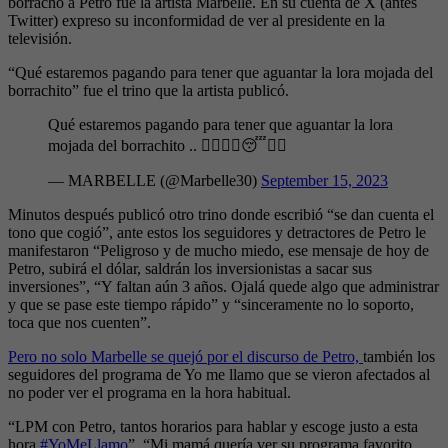
borracho a Petro fue la artista Marbelle. En su cuenta de X (antes
Twitter) expreso su inconformidad de ver al presidente en la
televisión.
“Qué estaremos pagando para tener que aguantar la lora mojada del
borrachito” fue el trino que la artista publicó.
Qué estaremos pagando para tener que aguantar la lora
mojada del borrachito .. 😮‍💨🥱🤥😴💤🛌
— MARBELLE (@Marbelle30)
September 15, 2023
Minutos después publicó otro trino donde escribió “se dan cuenta el
tono que cogió”, ante estos los seguidores y detractores de Petro le
manifestaron “Peligroso y de mucho miedo, ese mensaje de hoy de
Petro, subirá el dólar, saldrán los inversionistas a sacar sus
inversiones”, “Y faltan aún 3 años. Ojalá quede algo que administrar
y que se pase este tiempo rápido” y “sinceramente no lo soporto,
toca que nos cuenten”.
Pero no solo Marbelle se quejó por el discurso de Petro,
también los
seguidores del programa de Yo me llamo que se vieron afectados al
no poder ver el programa en la hora habitual.
“LPM con Petro, tantos horarios para hablar y escoge justo a esta
hora
#YoMeLlamo
”, “Mi mamá quería ver su programa favorito