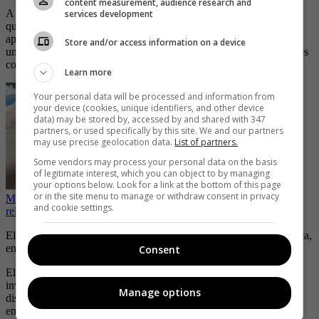
content measurement, audience research and
A inicios de semana, circuló en redes sociales y medios un video
services development
que muestra a un grupo de uniformados con el rostro cubierto
apuntando sus fusiles contra niños, mujeres y otros pobladores de
Store and/or access information on a device
una zona rural, en un incidente que el gobierno calificó el miércoles
como de “suma gravedad”.
Learn more
Your personal data will be processed and information from
your device (cookies, unique identifiers, and other device
data) may be stored by, accessed by and shared with 347
partners, or used specifically by this site. We and our partners
may use precise geolocation data.
List of partners.
Some vendors may process your personal data on the basis
of legitimate interest, which you can object to by managing
your options below. Look for a link at the bottom of this page
or in the site menu to manage or withdraw consent in privacy
Muy abusivos, pareja no se aguantó las ganas y terminó teniendo
and cookie settings.
relaciones en un bus
El hecho ocurrió en El Manso, un caserío del municipio de Tierralta,
en el departamento de Córdoba (norte).
Consent
El miércoles, un helicóptero que transportaba comisiones
investigadoras de la Fiscalía y la Justicia Penal Militar recibió un
Manage options
disparo cuando se acercaba a la zona y debió aterrizar de
emergencia en una base militar.