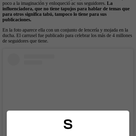
poco a la imaginación y enloqueció ac sus seguidores.
La
influenciadora, que no tiene tapujos para hablar de temas que
para otros significa tabú, tampoco lo tiene para sus
publicaciones.
En la foto aparece ella con un conjunto de lencería y mojada en la
ducha. El carrusel fue publicado para celebrar los más de 4 millones
de seguidores que tiene.
View this post on Instagram