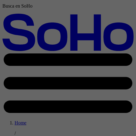
Busca en SoHo
Home
/