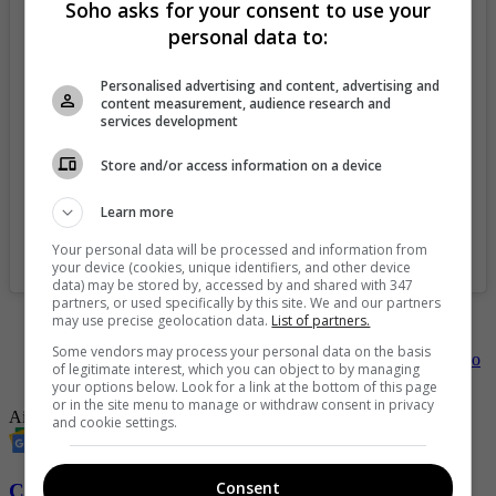
Soho asks for your consent to use your
personal data to:
Personalised advertising and content, advertising and
content measurement, audience research and
services development
Store and/or access information on a device
Learn more
Your personal data will be processed and information from
A post shared by AIDA VICTORIA MERLANO (@aidavictoriam)
your device (cookies, unique identifiers, and other device
data) may be stored by, accessed by and shared with 347
partners, or used specifically by this site. We and our partners
-
Bañada en miel y desnuda Aída Victoria Merlano hace
may use precise geolocation data.
List of partners.
estallar Instagram
Some vendors may process your personal data on the basis
-
Aída Victoria Merlano sorprende al quitarse la ropa en pleno
of legitimate interest, which you can object to by managing
centro comercial
your options below. Look for a link at the bottom of this page
or in the site menu to manage or withdraw consent in privacy
Aida Victoria Merlano
Redes sociales
Revista SoHo
and cookie settings.
Consent
Conozca más de Soho aquí