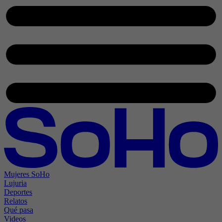
Mujeres SoHo
Lujuria
Deportes
Relatos
Qué pasa
Videos