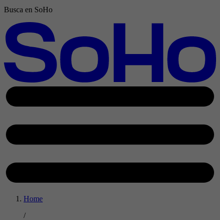
Busca en SoHo
Home
/