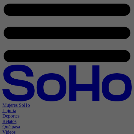
Mujeres SoHo
Lujuria
Deportes
Relatos
Qué pasa
Videos