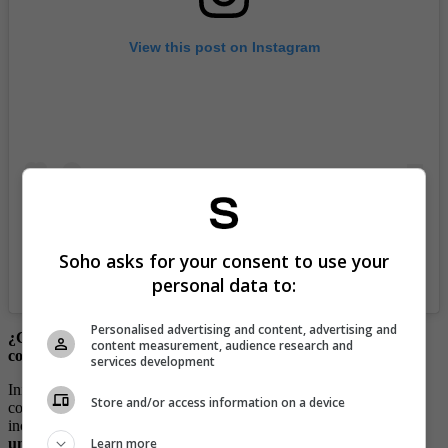
View this post on Instagram
Soho asks for your consent to use your
A post shared by Mr Woody Paparazzi (@mrwoodyking)
personal data to:
Personalised advertising and content, advertising and
¿Cómo se dio a conocer Viena Ruiz en la farándula
content measurement, audience research and
colombiana?
services development
Inició como modelo en el año 1987, para luego de dar a conocerse
Store and/or access information on a device
con su angelical rostro y cuerpazo, ganarse la oportunidad de
incursionar como actriz, cuando protagonizó la telenovela,
‘Solo
una mujer’, en la que trabajó junto a Marcelo Cezán y Angie
Learn more