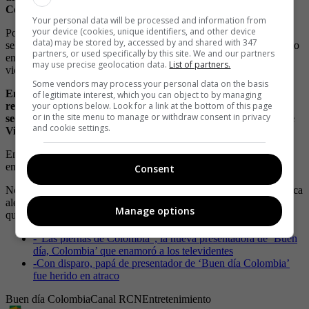
Cepeda, y donde interpretó a Natalia Michelena.
Your personal data will be processed and information from
your device (cookies, unique identifiers, and other device
Posterior a esto y gracias a su profesionalismo, Yamidf Amat la
data) may be stored by, accessed by and shared with 347
seleccionó para ser la presentadora de “Las cosas secretas”, formato
partners, or used specifically by this site. We and our partners
en el que se encargaba de presentar noticias confidenciales de la
may use precise geolocation data.
List of partners.
vida política y la farándula colombiana.
Some vendors may process your personal data on the basis
Entre los distintos programas en los que la hemos visto
of legitimate interest, which you can object to by managing
recordamos formatos como ‘Profesionales al Rescate’, ‘Los
your options below. Look for a link at the bottom of this page
or in the site menu to manage or withdraw consent in privacy
secretos de Viena’, ‘Los ojos de mi calle’, ‘A Viena lo que es de
and cookie settings.
Viena’, entre otros.
En 1998 decidió alejarse un poco de la televisión luego de quedar
embarazada, por lo que decidió enfocarse en su familia.
Consent
No cabe duda de que el hecho de verla de nuevo en la pantalla chica
alegrará las mañanas y la vida de más de un colombiano que
Manage options
quedará cautivado con su belleza.
-
“Las piernas de Colombia”, la nueva presentadora de ‘Buen
día, Colombia’ que enamoró a los televidentes
-
Con disparo, papá de presentador de ‘Buen día Colombia’
fue herido en atraco
Buen día Colombia
Canal RCN
Entretenimiento