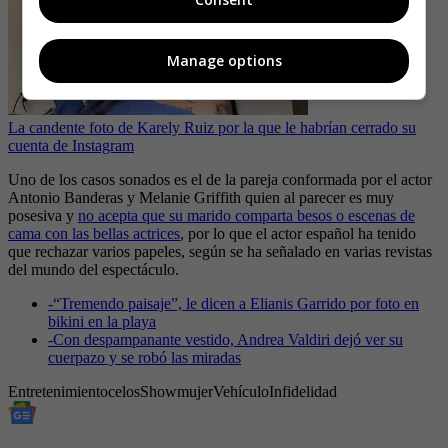
Manage options
La candente foto de Karely Ruiz por la que le habrían cerrado su
cuenta de Instagram
Uno de los casos sonados es el de la pareja conformada por el actor
Antonio Banderas y Melanie Griffith quien al parecer es muy
posesiva y
no acepta que su marido comparta besos o escenas de
cama con las bellas actrices
, por lo que el actor español ha tenido
que rechazar varios papeles, según se ha señalado en varias revistas
del mundo del espectáculo.
-
“Tremendo paisaje”, le dicen a Elianis Garrido por foto en
bikini en la playa
-
Con despampanante vestido, Andrea Valdiri dejó ver su
cuerpazo y se robó las miradas
Entretenimiento
celos
Show
mujer
Vehículo
Infidelidad