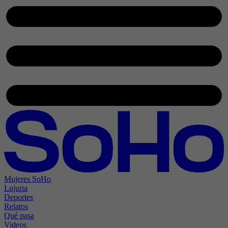
Mujeres SoHo
Lujuria
Deportes
Relatos
Qué pasa
Videos