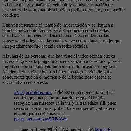
evidente que el tamaño del vehículo y la misma situación de
descontrol de la protagonista hubiera podido terminar en un terrible
accidente.
Una vez se termine el tiempo de investigación y se lleguen a
conclusiones contundentes, será el momento en el cual las
autoridades competentes determinen cuáles pueden ser las
consecuencias legales a las cuales se vea enfrentada la mujer que
inesperadamente fue captada en redes sociales.
Algunas de las personas que han visto el video opinan que es
necesario que se le ponga una buena sanción a la señora, pues su
impulsivo comportamiento hubiera podido ocasionar un grave
accidente en la vía, e incluso haber afectado la vida de otros
conductores que en el momento de la bochornosa escena se
encontraban cerca a esta.
#NoQueríaMascotas
😔🐩 Esta mujer enojada subió al
camión que manejaba su marido porque él habría
recogido una mascota en la vía y la trasladaba allí, pues
se escucha a la mujer gritar "baje esa perra" y al parecer
ella no quería más mascotas...
pic.twitter.com/yraZfNk3Wv
— Juanito Rueda 📷🇨🇴 (@juanfotosadn)
March 6,