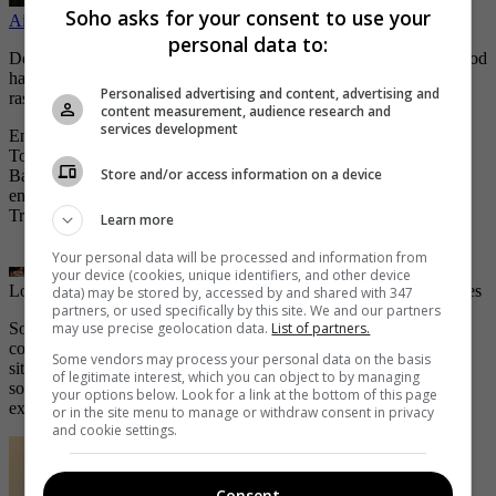
Soho asks for your consent to use your
Aida Cortés subió un sugestivo video bailando en ropa interior
personal data to:
Dentro del mundo de la farándula, algunas luminarias de Hollywood
han demostrado que los arranques de celos y la posesividad, son
Personalised advertising and content, advertising and
rasgos muy comunes en su vida cotidiana.
content measurement, audience research and
services development
Entre la parejas más inseguras aparecen Angelina Jolie y Brad Pitt,
Tom Cruise y Katie Holmes, Rihanna y Chris Brown, y Antonio
Store and/or access information on a device
Banderas y Melanie Griffith, quienes han armado más de un show
en público y privado. Algunos de ellos hasta han finalizado en
Tribunales como es el caso de Chris Brown.
Learn more
Your personal data will be processed and information from
your device (cookies, unique identifiers, and other device
Los celos enfermizos pueden dañar la relación.
| Foto:
Getty Images
data) may be stored by, accessed by and shared with 347
partners, or used specifically by this site. We and our partners
Son muchos los casos de celos y lo peor de esta situación son las
may use precise geolocation data.
List of partners.
consecuencias que pueden traer a quienes viven de cerca estas
Some vendors may process your personal data on the basis
situaciones. Son los famosos ‘tóxicos’ que terminan afectando no
of legitimate interest, which you can object to by managing
solo la vida afectiva de la pareja, sino que en muchos casos se
your options below. Look for a link at the bottom of this page
expande a otros medios como el laboral y el social.
or in the site menu to manage or withdraw consent in privacy
and cookie settings.
Consent