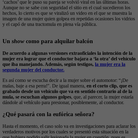
‘cachos’ que le puso su pareja se volvió viral en las últimas horas.
Aunque no se sabe con seguridad el sitio en el cual sucedieron los
hechos, lo cierto es que se viralizó un video en el que se muestra la
imagen de una mujer quien golpea en repetidas ocasiones los vidrios
y el capó de una tractomula en plena vía pública.
Un
show
como para alquilar balcón
De acuerdo a algunas versiones extraoficiales la intención de la
mujer era lograr que el conductor bajara a ‘la otra’ del vehículo
que iba manejando. Además, según testigos,
la mujer era la
segunda mujer del conductor.
Es así como se escucha decir a la mujer sobre el automotor: “¡De
malas, baje a esa perra!″. De igual manera,
en el corto clip, que es
grabado desde un vehículo que va en sentido contrario al de la
mula, se escuchan algunos golpes
, que, al parecer, la mujer estaría
dándole al vehículo para presionar, posiblemente, al conductor.
¿Qué pasará con la eufórica señora?
Hasta el momento, el caso solo va en investigaciones para aclarar los
verdaderos motivos por los cuales se presentó esta situación en la
que hubiera podido salir lesionada la mujer en cuestión, pues es