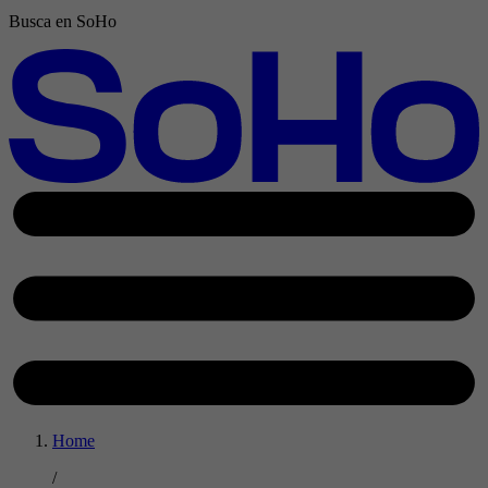
Busca en SoHo
Home
/