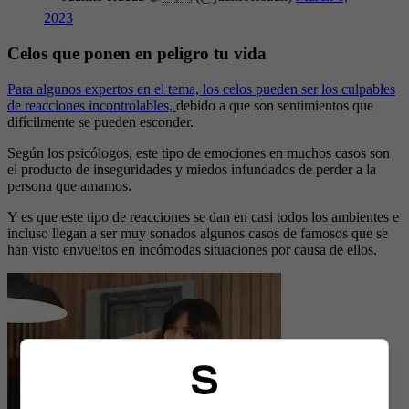
2023
Celos que ponen en peligro tu vida
Para algunos expertos en el tema, los celos pueden ser los culpables
de reacciones incontrolables,
debido a que son sentimientos que
difícilmente se pueden esconder.
Según los psicólogos, este tipo de emociones en muchos casos son
el producto de inseguridades y miedos infundados de perder a la
persona que amamos.
Y es que este tipo de reacciones se dan en casi todos los ambientes e
incluso llegan a ser muy sonados algunos casos de famosos que se
han visto envueltos en incómodas situaciones por causa de ellos.