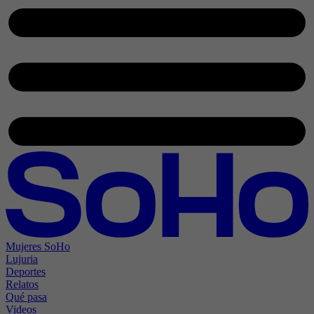
Mujeres SoHo
Lujuria
Deportes
Relatos
Qué pasa
Videos