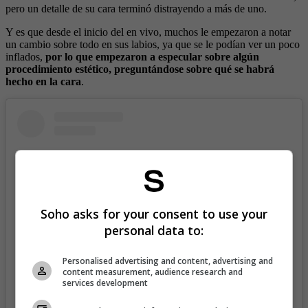
pero un detalle de su cara terminó distrayendo a más de uno.
Y es que desde el inicio del en vivo, muchos le empezaron a notar
un cambio sobre todo en sus labios, ya que se le podían ver un poco
inflados,
por lo que empezaron a especular sobre algún
procedimiento estético, preguntándose sobre qué se habrá
hecho en la cara
.
Soho asks for your consent to use your
personal data to:
Personalised advertising and content, advertising and
content measurement, audience research and
services development
View this post on Instagram