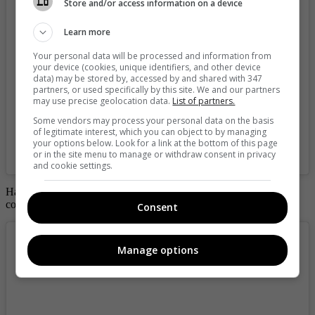
Store and/or access information on a device
Learn more
Your personal data will be processed and information from
your device (cookies, unique identifiers, and other device
data) may be stored by, accessed by and shared with 347
partners, or used specifically by this site. We and our partners
may use precise geolocation data.
List of partners.
Some vendors may process your personal data on the basis
of legitimate interest, which you can object to by managing
your options below. Look for a link at the bottom of this page
A post shared by Mr Woody Paparazzi (@mrwoodyking)
or in the site menu to manage or withdraw consent in privacy
and cookie settings.
Hasta el momento la actriz no ha hablado del tema, ni para
confirmar o rechazar las especulaciones.
Consent
Manage options