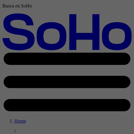
Busca en SoHo
Home
/