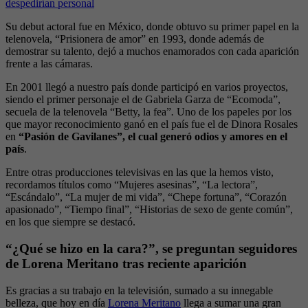
despedirían personal
Su debut actoral fue en México, donde obtuvo su primer papel en la
telenovela, “Prisionera de amor” en 1993, donde además de
demostrar su talento, dejó a muchos enamorados con cada aparición
frente a las cámaras.
En 2001 llegó a nuestro país donde participó en varios proyectos,
siendo el primer personaje el de Gabriela Garza de “Ecomoda”,
secuela de la telenovela “Betty, la fea”
.
Uno de los papeles por los
que mayor reconocimiento ganó en el país fue el de Dinora Rosales
en
“Pasión de Gavilanes”, el cual generó odios y amores en el
país
.
Entre otras producciones televisivas en las que la hemos visto,
recordamos títulos como “Mujeres asesinas”, “La lectora”,
“Escándalo”, “La mujer de mi vida”, “Chepe fortuna”, “Corazón
apasionado”, “Tiempo final”, “Historias de sexo de gente común”,
en los que siempre se destacó.
“¿Qué se hizo en la cara?”, se preguntan seguidores
de Lorena Meritano tras reciente aparición
Es gracias a su trabajo en la televisión, sumado a su innegable
belleza, que hoy en día
Lorena Meritano
llega a sumar una gran