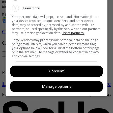
medio tiempo fue el escenario perfecto para hacer este maravilloso
anuncio.
Learn more
Rihanna
Super Bowl 2023
Your personal data will be processed and information from
your device (cookies, unique identifiers, and other device
data) may be stored by, accessed by and shared with 347
partners, or used specifically by this site. We and our partners
Conozca más de Soho aquí
may use precise geolocation data.
List of partners.
Some vendors may process your personal data on the basis
Contenido Relacionado
of legitimate interest, which you can object to by managing
your options below. Look for a link at the bottom of this page
or in the site menu to manage or withdraw consent in privacy
and cookie settings.
Consent
Entretenimiento
La extraña razón por la que Morgan Freem
Manage options
Estos accesorios tienen una historia oscura detrás, una que marcaría al