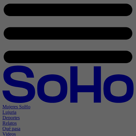
Mujeres SoHo
Lujuria
Deportes
Relatos
Qué pasa
Videos