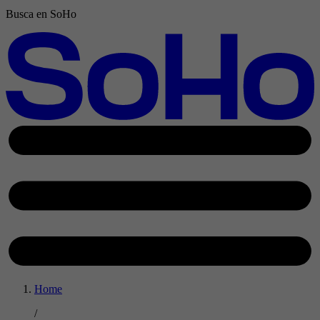
Busca en SoHo
Home
/