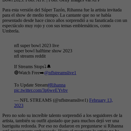
Para esta versión del Súper Tazón, Rihanna fue la artista invitada
para el show de medio tiempo. La cantante que no se había
presentado desde hace cinco años sorprendió a su fanaticada con un
espectáculo muy rojo y con sus temas emblemáticos, como
Umbrela.
nfl super bowl 2023 live
super bowl halftime show 2023
nfl streams reddit
If Streams Stops⤵️🔔
🔴Watch Free➡️
@nflstreamslive1
To Update Stream
#Rihanna
pic.twitter.com/3p6weEYvbv
— NFL STREAMS (@nflstreamslive1)
February 13,
2023
Pero no solo su increíble talento sorprendió a los seguidores de la
artista, también su outfit ajustado que para muchos dejó ver una
barriguita redonda. Por eso no dudaron en preguntarse si Rihanna