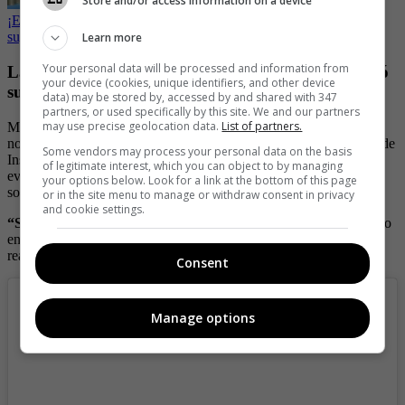
Store and/or access information on a device
¡Espectacular! Carolina Cruz mostró su retaguardia perfecta en
sugestiva foto
Learn more
Your personal data will be processed and information from
La foto con la que el novio de Carolina Cruz festejó
your device (cookies, unique identifiers, and other device
su cumpleaños
data) may be stored by, accessed by and shared with 347
partners, or used specifically by this site. We and our partners
may use precise geolocation data.
List of partners.
Mientras la vallecaucana hacía estas publicaciones, sus seguidores
no pasaron por alto la foto que compartió Jamil Farah en su perfil de
Some vendors may process your personal data on the basis
Instagram, donde
se les ve sonriendo sentados en un sofá
, con una
of legitimate interest, which you can object to by managing
evidente señal de romanticismo entrelazando sus brazos y
your options below. Look for a link at the bottom of this page
sosteniendo una copa de licor en sus manos.
or in the site menu to manage or withdraw consent in privacy
and cookie settings.
“Salud por esa Sonrisa🥂 #happybirthday 🤍”,
escribió el piloto
en la descripción de su publicación, a la que Carolina Cruz
reaccionó con unos emojis de corazón rojo y cara enamorada.
Consent
Manage options