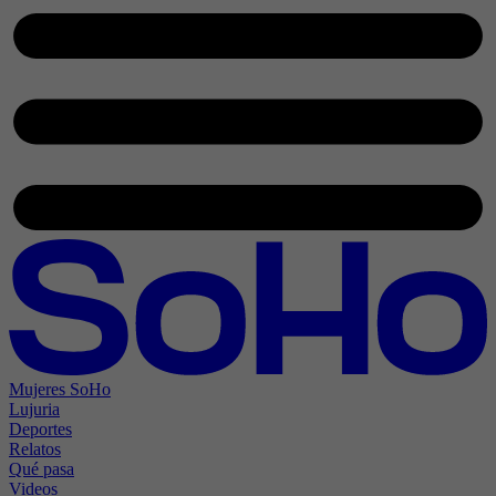
Mujeres SoHo
Lujuria
Deportes
Relatos
Qué pasa
Videos