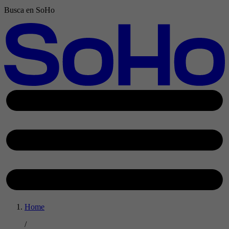
Busca en SoHo
Home
/