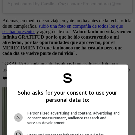
A post shared by 𝐂𝐚𝐫𝐨𝐥𝐢𝐧𝐚 𝑪𝒓𝒖𝒛 ᴏsᴏʀɪᴏ~Presentadora (@carolinacruzosorio)
Además, en medio de su viaje en yate un día antes de la fecha oficial
de su cumpleaños,
subió una foto en compañía de todos los que
estaban presentes
y agregó el texto: “
Valoro tanto mi vida, vivo en
infinita GRATITUD por lo que he ido construyendo a mi
alrededor, por las oportunidades que aprovecho, por el
MERECIMIENTO que tantooooo me ha costado pero que
cada día se vuelve parte de mi vida”.
“GRACIAS a cada una de las almas bonitas de esta foto, por
ustedes este FDS ha sido: I N O L V I D A B L E 🌊☀️ LOS AMO
❤️”, anotó en su post que ya acumula más de 74 mil likes.
Soho asks for your consent to use your
personal data to:
Personalised advertising and content, advertising and
content measurement, audience research and
services development