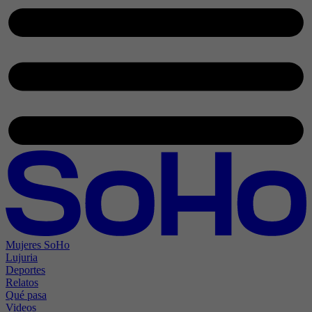
Mujeres SoHo
Lujuria
Deportes
Relatos
Qué pasa
Videos