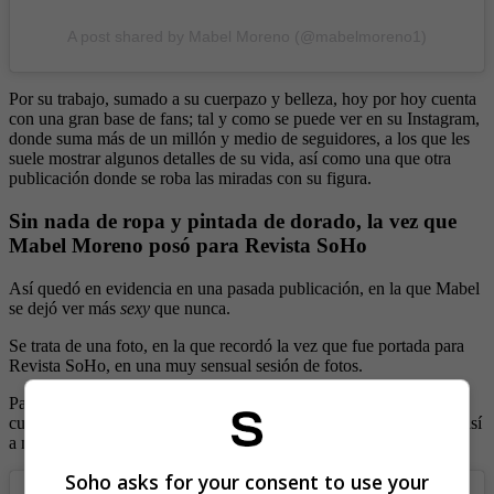
A post shared by Mabel Moreno (@mabelmoreno1)
Por su trabajo, sumado a su cuerpazo y belleza, hoy por hoy cuenta
con una gran base de fans; tal y como se puede ver en su Instagram,
donde suma más de un millón y medio de seguidores, a los que les
suele mostrar algunos detalles de su vida, así como una que otra
publicación donde se roba las miradas con su figura.
Sin nada de ropa y pintada de dorado, la vez que
Mabel Moreno posó para Revista SoHo
Así quedó en evidencia en una pasada publicación, en la que Mabel
se dejó ver más
sexy
que nunca.
Se trata de una foto, en la que recordó la vez que fue portada para
Revista SoHo, en una muy sensual sesión de fotos.
Para la imagen, Moreno posó como Dios la trajo al mundo, solo
cubriendo parte de su cuerpo con una pintura dorada, cautivando así
a muchos.
Soho asks for your consent to use your