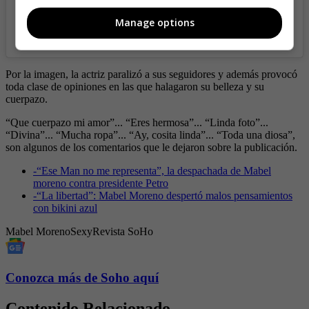
Manage options
A post shared by Mabel Moreno (@mabelmoreno1)
Por la imagen, la actriz paralizó a sus seguidores y además provocó
toda clase de opiniones en las que halagaron su belleza y su
cuerpazo.
“Que cuerpazo mi amor”... “Eres hermosa”... “Linda foto”...
“Divina”... “Mucha ropa”... “Ay, cosita linda”... “Toda una diosa”,
son algunos de los comentarios que le dejaron sobre la publicación.
-
“Ese Man no me representa”, la despachada de Mabel
moreno contra presidente Petro
-
“La libertad”: Mabel Moreno despertó malos pensamientos
con bikini azul
Mabel Moreno
Sexy
Revista SoHo
Conozca más de Soho aquí
Contenido Relacionado