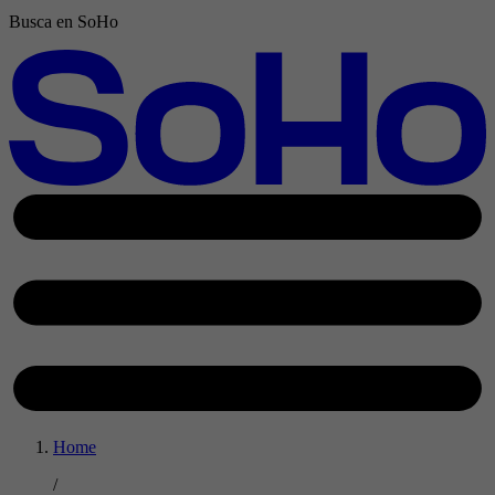
Busca en SoHo
Home
/