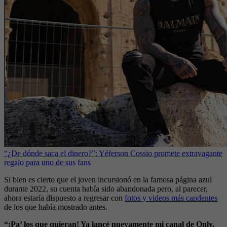
“¿De dónde saca el dinero?”: Yéferson Cossio promete extravagante
regalo para uno de sus fans
Si bien es cierto que el joven incursionó en la famosa página azul
durante 2022, su cuenta había sido abandonada pero, al parecer,
ahora estaría dispuesto a regresar con
fotos y videos más candentes
de los que había mostrado antes.
“¡Pa’ los que quieran! Ya lancé nuevamente mi canal de Only,