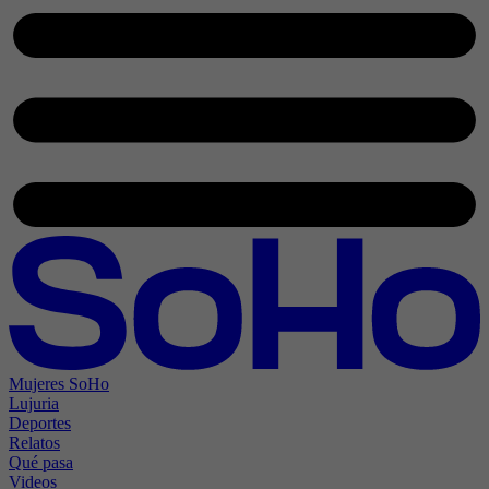
Mujeres SoHo
Lujuria
Deportes
Relatos
Qué pasa
Videos