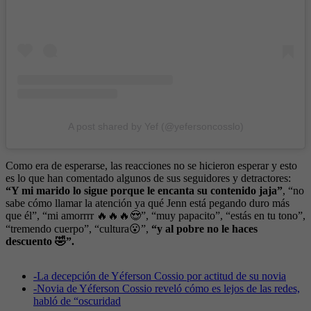
A post shared by Yef (@yefersoncosslo)
Como era de esperarse, las reacciones no se hicieron esperar y esto
es lo que han comentado algunos de sus seguidores y detractores:
“Y mi marido lo sigue porque le encanta su contenido jaja”
, “no
sabe cómo llamar la atención ya qué Jenn está pegando duro más
que él”, “mi amorrrr 🔥🔥🔥😍”, “muy papacito”, “estás en tu tono”,
“tremendo cuerpo”, “cultura😮”,
“y al pobre no le haces
descuento 🤣”.
-
La decepción de Yéferson Cossio por actitud de su novia
-
Novia de Yéferson Cossio reveló cómo es lejos de las redes,
habló de “oscuridad