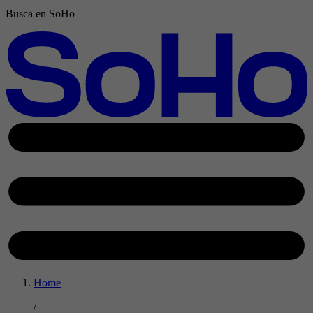
Busca en SoHo
Home
/