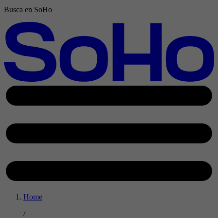
Busca en SoHo
Home
/