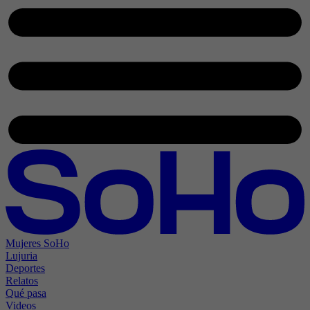
Mujeres SoHo
Lujuria
Deportes
Relatos
Qué pasa
Videos