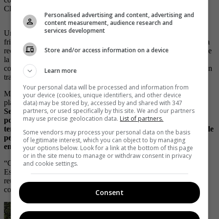
Clemente.
Personalised advertising and content, advertising and
content measurement, audience research and
services development
Uno de los diferenciales del festival es su enfoque familiar y pet
friendly. Durante los tres días, el espacio estará acondicionado para
Store and/or access information on a device
recibir adultos, niños y mascotas en un entorno campestre dentro de
la ciudad. Además, los menores de ocho años podrán ingresar sin
costo, fortaleciendo la apuesta del evento por convertirse en un plan
Learn more
transversal para distintos públicos.
Your personal data will be processed and information from
Más allá del entretenimiento, el festival también representa una
your device (cookies, unique identifiers, and other device
plataforma de impacto económico para el sector gastronómico.
data) may be stored by, accessed by and shared with 347
partners, or used specifically by this site. We and our partners
Según The Gula Group, los diferentes festivales organizados
may use precise geolocation data.
List of partners.
por la compañía han generado más de 20.000 empleos entre
temporales y permanentes, además de impulsar la visibilidad de
Some vendors may process your personal data on the basis
pequeños y medianos restaurantes, productores y
of legitimate interest, which you can object to by managing
emprendimientos locales.
your options below. Look for a link at the bottom of this page
or in the site menu to manage or withdraw consent in privacy
“Creemos en el poder de la comida como vehículo de conexión.
and cookie settings.
Este festival no solo celebra la parrilla, sino la posibilidad de
reunirnos, compartir y crear memorias alrededor del fuego”,
comentó Laura Sánchez, cofundadora de The Gula Group.
Consent