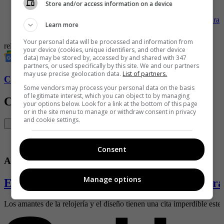
-
El MoonSwatch llega a Medellín: la esperada colaboración
Store and/or access information on a device
entre Swatch y Omega ya está disponible
-
J Balvin x G-SHOCK: La fusión perfecta entre estilo, cultura
Learn more
y resistencia
Your personal data will be processed and information from
reloj
Hombres
tecnología
your device (cookies, unique identifiers, and other device
data) may be stored by, accessed by and shared with 347
partners, or used specifically by this site. We and our partners
may use precise geolocation data.
List of partners.
Conozca más de Soho aquí
Some vendors may process your personal data on the basis
of legitimate interest, which you can object to by managing
Contenido Relacionado
your options below. Look for a link at the bottom of this page
or in the site menu to manage or withdraw consent in privacy
and cookie settings.
Consent
Accesorios
Manage options
El MoonSwatch llega a Medellín: la espera
Los amantes de la relojería y el diseño tienen una cita imperdible este 