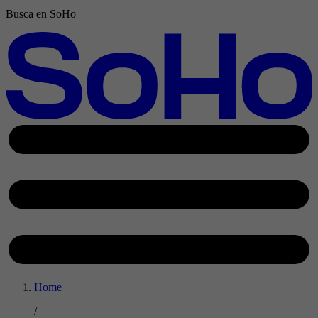
Busca en SoHo
Home
/