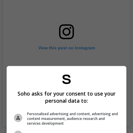
View this post on Instagram
Soho asks for your consent to use your
personal data to:
Personalised advertising and content, advertising and
A post shared by Revista SoHo (@revistasoho)
content measurement, audience research and
services development