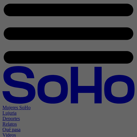
Mujeres SoHo
Lujuria
Deportes
Relatos
Qué pasa
Videos