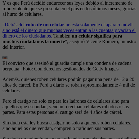
Y es que Perú decidió endurecer sus leyes debido al incremento de
robo violente que se presenta en el país en los últimos meses, gracias
al hurto de celulares.
“Detrás del
robo de un celular
no está solamente el aparato móvil
sino está el dinero que muchas veces entran a las cuentas y vacían el
dinero de los ciudadanos.
También
un celular significa para
muchos ciudadanos la muerte
”, aseguró Vicente Romero, ministro
del Interior.
El convicto que asesinó al guardia cumple una condena de cadena
perpetua
| Foto:
Con derechos gestionados de Getty Images
Además, quienes roben celulares podrán pagar una pena de 12 a 20
años de cárcel. En Perú a diario se roban aproximadamente 4 mil de
celulares
Pero el castigo no solo es para los ladrones de celulares sino para
aquellos que escondan, vendan o reciban celulares robados o sus
partes. Para estas personas el castigo será de 4 años de cárcel.
Sin duda esta ley busca castigar no solo a quienes roben celulares,
sino aquellos que vendan, compren o trafiquen sus partes.
Sin duda un golpe fuerte para las bandas organizadas que se dedican