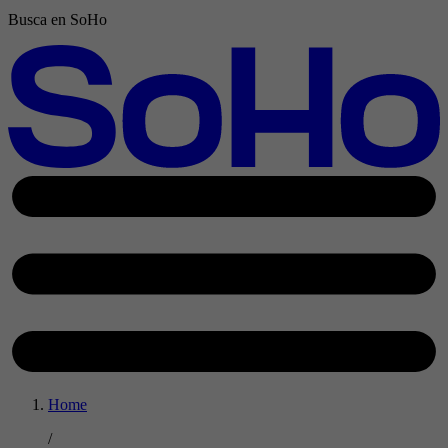
Busca en SoHo
Home
/