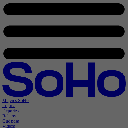
Mujeres SoHo
Lujuria
Deportes
Relatos
Qué pasa
Videos