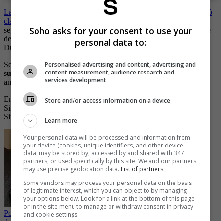
La manager de Tirso, Rosa González envió un mensaje donde dejó
claro que el artista no aguantó las heridas
. “No aguantó su cuerpo,
Soho asks for your consent to use your
seguirá en los corazones de quienes lo conocimos. El loco como le
decía, el maestro de piano, compositor, productor, cantante. Tirso
personal data to:
Duarte vivirá con su música. QEPD”.
Según reveló la Revista Semana
Tirso Duarte falleció luego de
Personalised advertising and content, advertising and
content measurement, audience research and
sufrir un paro cardiorrespiratorio
, mientras era trasladado en
services development
ambulancia hasta Pasto.
En horas de la tarde ya se rumoraba que el artista había fallecido.
Store and/or access information on a device
Sin embargo, en horas de la noche el comunicado se hizo oficial.
Sin duda la música está de luto.
Learn more
Your personal data will be processed and information from
your device (cookies, unique identifiers, and other device
data) may be stored by, accessed by and shared with 347
partners, or used specifically by this site. We and our partners
may use precise geolocation data.
List of partners.
Some vendors may process your personal data on the basis
of legitimate interest, which you can object to by managing
your options below. Look for a link at the bottom of this page
or in the site menu to manage or withdraw consent in privacy
Polémica por sacerdote que organizó una orgía con prostitutos y
and cookie settings.