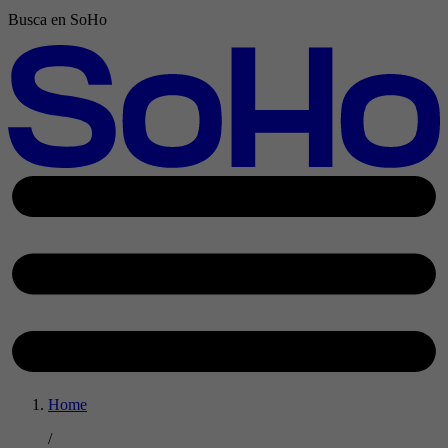
Busca en SoHo
Home
/