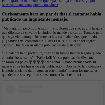
Padre graba el momento en que rapa a su hija como castigo por
burlarse de una compañera con cáncer
Curiosamente hace un par de días el cantante había
publicado un inquietante mensaje.
“Me mataron, pero no me morí (...) no lloren que sigo aquí y la sapa
que dijo eso ya se va de la ciudad, lo mande a sacar de Tumaco para
que siga vivo, aunque los muchachos están alterados, que miedo,
(...) saludos del comandante TIRSO DUARTE, el ángel negro”,
escribió Duarte en su última publicación de Instagram.
“La palabra tiene poder…”, “Paz en tu tumba tirso tu legado queda
en todos los salseros”, “Falleció!!! Y esta publicación 😨se me
erizaron los pelos 😳😳😳😳” y “Tenaz! Estaba premeditado su
muerte entre las líneas de esta publicación. Dios santo la violencia y
la intolerancia no dan tregua en este mundo” fueron los mensajes
que dejaron sus seguidores tras conocer la triste noticia.