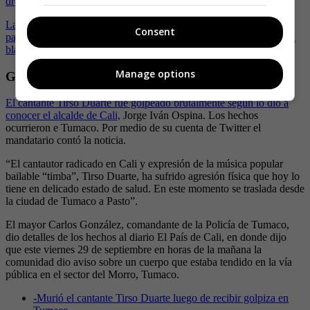
drogas
Las autoridades ya iniciaron las investigaciones para dar con el
Consent
paradero del responsable que tras varios golpes y heridas con arma
blanca terminó con la vida del artista cubano.
Manage options
Graves heridas
El cantante Tirso Duarte fue golpeado brutalmente según lo dio a
conocer el alcalde de Cali,
Jorge Iván Ospina. Los hechos
ocurrieron e Tumaco. Por medio de su cuenta de Twitter el
mandatario contó la noticia.
“El cantautor radicado en Cali y expresión de la música popular
bailable “timba”, Tirso Duarte, ha sufrido agresión física que hoy lo
tiene en delicado estado de salud. En este momento se traslada desde
la ciudad de Tumaco a Pasto”.
El mayor Carlos González, comandante de la Policía de Tumaco,
dio detalles de los hechos al diario El País de Cali, en donde dijo
que este viernes 29 de septiembre en horas de la mañana la
comunidad dio aviso sobre un cuerpo que estaba tendido en la vía
pública en el sector del Morro, Tumaco.
-
Murió el cantante Tirso Duarte luego de recibir golpiza en