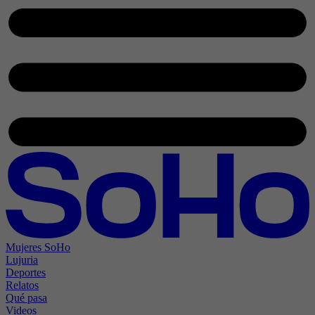
Mujeres SoHo
Lujuria
Deportes
Relatos
Qué pasa
Videos