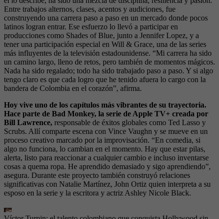
él lo describe, ha sido una mezcla de disciplina, resiliencia y pasión.
Entre trabajos alternos, clases, acentos y audiciones, fue
construyendo una carrera paso a paso en un mercado donde pocos
latinos logran entrar. Ese esfuerzo lo llevó a participar en
producciones como Shades of Blue, junto a Jennifer Lopez, y a
tener una participación especial en Will & Grace, una de las series
más influyentes de la televisión estadounidense. “Mi carrera ha sido
un camino largo, lleno de retos, pero también de momentos mágicos.
Nada ha sido regalado; todo ha sido trabajado paso a paso. Y si algo
tengo claro es que cada logro que he tenido afuera lo cargo con la
bandera de Colombia en el corazón”, afirma.
Hoy vive uno de los capítulos más vibrantes de su trayectoria.
Hace parte de Bad Monkey, la serie de Apple TV+ creada por
Bill Lawrence,
responsable de éxitos globales como Ted Lasso y
Scrubs. Allí comparte escena con Vince Vaughn y se mueve en un
proceso creativo marcado por la improvisación. “En comedia, si
algo no funciona, lo cambian en el momento. Hay que estar pilas,
alerta, listo para reaccionar a cualquier cambio e incluso inventarse
cosas a quema ropa. He aprendido demasiado y sigo aprendiendo”,
asegura. Durante este proyecto también construyó relaciones
significativas con Natalie Martínez, John Ortiz quien interpreta a su
esposo en la serie y la escritora y actriz Ashley Nicole Black.
Víctor Turpin: el talento colombiano que conquista Hollywood sin