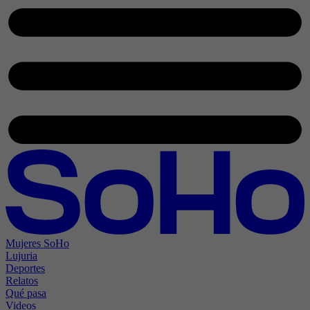
Mujeres SoHo
Lujuria
Deportes
Relatos
Qué pasa
Videos