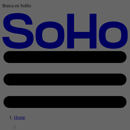
Busca en SoHo
Home
/