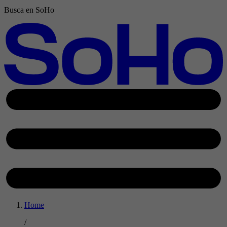
Busca en SoHo
Home
/