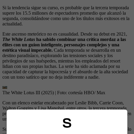
Si la tendencia sigue su curso, es probable que la tercera temporada
supere los 15.5 millones de espectadores promedio que alcanzó la
segunda, consolidándose como uno de los títulos más exitosos en la
actualidad.
Este ascenso meteórico no es casualidad. Desde su debut en 2021,
The White Lotus
ha sabido combinar una crítica mordaz a las
élites con un guion inteligente, personajes complejos y una
estética visual impecable.
Cada temporada se desarrolla en un
destino paradisíaco, explorando las tensiones sociales y los
privilegios de sus huéspedes, mientras los empleados del resort
lidian con sus propias luchas. La serie ha sido aclamada por su
capacidad de capturar la hipocresía y el absurdo de la alta sociedad
con un tono satírico que no deja indiferente a nadie.
The White Lotus III (2025)
| Foto:
cortesía HBO/ Max
Con un elenco estelar encabezado por Leslie Bibb, Carrie Coon,
Walton Goggins y Lisa Manobal, entre otros, la tercera temporada
promete mantener la calidad que ha convertido a
The White Lotus
en
una de las producciones más influyentes de los últimos años.
Su éxito arrollador en Latinoamérica y en el resto del mundo no solo