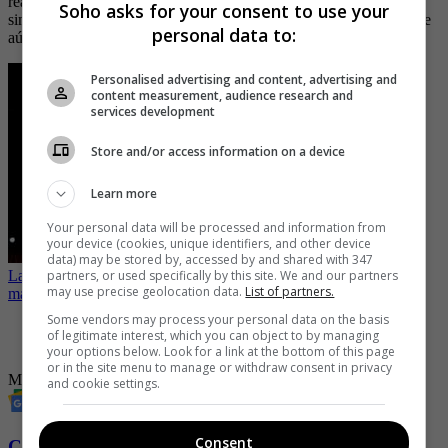
reafirma su estatus como una de las mejores series del momento,
Soho asks for your consent to use your
sino que también deja claro que la sátira social de Mike White tiene
personal data to:
aún mucho que decir.
Personalised advertising and content, advertising and
content measurement, audience research and
services development
Store and/or access information on a device
Learn more
Your personal data will be processed and information from
your device (cookies, unique identifiers, and other device
data) may be stored by, accessed by and shared with 347
partners, or used specifically by this site. We and our partners
La gran noche del cine: Los premios Oscar se transmitirán el 2 de
may use precise geolocation data.
List of partners.
marzo
Some vendors may process your personal data on the basis
-
Nuevas caras para el lujo incómodo de The White Lotus
of legitimate interest, which you can object to by managing
-
The Last of Us: cuando todo arde, incluso el alma
your options below. Look for a link at the bottom of this page
or in the site menu to manage or withdraw consent in privacy
Max
HBO
HBO Max
and cookie settings.
Consent
Conozca más de Soho aquí