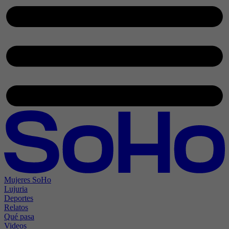
Mujeres SoHo
Lujuria
Deportes
Relatos
Qué pasa
Videos