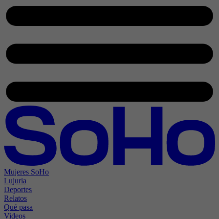
Mujeres SoHo
Lujuria
Deportes
Relatos
Qué pasa
Videos