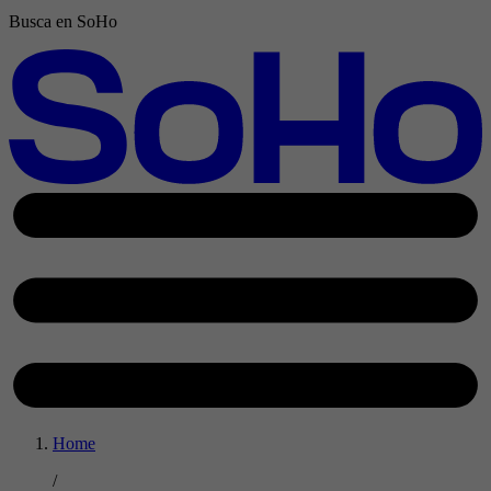
Busca en SoHo
Home
/