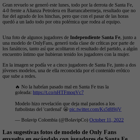
Gran revuelo se generó este lunes, todo por la derrota de Santa Fe,
4-0 frente a Alianza Petrolera en Barrancabermeja, resultado que no
fue del agrado de los hinchas, pero que con el pasar de las horas
quedó a un lado todo por otra polémica que rodea al equipo.
Una foto de algunos jugadores de
Independiente Santa Fe
, junto a
una modelo de OnlyFans, generó toda clase de críticas por parte de
los fanáticos, tanto así que acolitaron el resultado del partido, a algún
encuentro íntimo que hubieran tenido los jugadores con la mujer.
En la imagen se podía ve a cinco jugadores de Santa Fe, junto a dos
jóvenes modelos, una de ella reconocida por el contenido erótico
que sube a redes.
🔥 No la habrían pasado mal en Santa Fe tras la
goleada:
https://t.co/nHTFmoqVc7
Modelo hizo revelación que deja mal parados a los
futbolistas del 'cardenal' 😬
pic.twitter.com/Ks5t8l9ijV
— Bolavip Colombia (@BolavipCo)
October 11, 2022
Las sugestivas fotos de modelo de Only Fans
envuelta en escándalo con jugadores de Santa Fe