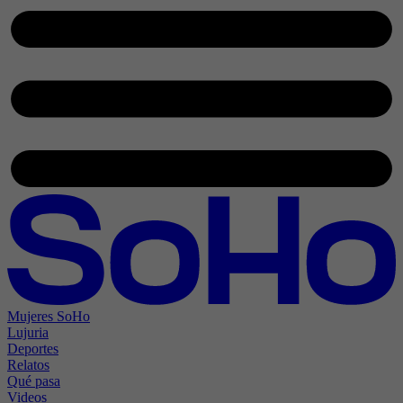
Mujeres SoHo
Lujuria
Deportes
Relatos
Qué pasa
Videos