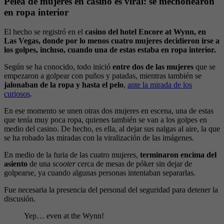
Pelea de mujeres en casino es viral: se mechonearon
en ropa interior
El hecho se registró en el
casino del hotel Encore at Wynn, en
Las Vegas, donde por lo menos cuatro mujeres decidieron irse a
los golpes, incluso, cuando una de estas estaba en ropa interior.
Según se ha conocido, todo inició
entre dos de las mujeres
que se
empezaron a golpear con puños y patadas, mientras también se
jalonaban de la ropa y hasta el pelo
,
ante la mirada de los
curiosos
.
En ese momento se unen otras dos mujeres en escena, una de estas
que tenía muy poca ropa, quienes también se van a los golpes en
medio del casino. De hecho, es ella, al dejar sus nalgas al aire, la que
se ha robado las miradas con la viralización de las imágenes.
En medio de la furia de las cuatro mujeres,
terminaron encima del
asiento
de una
scooter
cerca de mesas de póker sin dejar de
golpearse, ya cuando algunas personas intentaban separarlas.
Fue necesaria la presencia del personal del seguridad para detener la
discusión.
Yep… even at the Wynn!