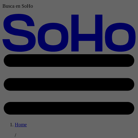
Busca en SoHo
Home
/