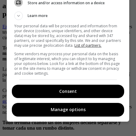
Store and/or access information on a device
a los golpes y la Policía casi no las puede
parar
Learn more
Your personal data will be processed and information from
En pasados días se registró una situación similar
, donde dos mujeres
your device (cookies, unique identifiers, and other device
terminaron a los golpes en medio de la calle y ante la mirada de los
data) may be stored by, accessed by and shared with 347
curiosos transeúntes.
partners, or used specifically by this site. We and our partners
may use precise geolocation data.
List of partners.
Todo ocurrió en las calles de Cartagena, donde, en tacones y
minifalda, estas dos mujeres se fueron a los golpes ante las
Some vendors may process your personal data on the basis
of legitimate interest, which you can object to by managing
miradas de los curiosos.
your options below. Look for a link at the bottom of this page
or in the site menu to manage or withdraw consent in privacy
Las imágenes permiten ver que se encontraban discutiendo a
and cookie settings.
palabras, cuando una de ellas lanzó una patada a otra, iniciando así
la riña.
Con la grabación, se evidencia que son dos las mujeres las que
Consent
protagonizan la pelea,
quienes se persiguen por la calle mientras se
golpean.
Incluso, se puede ver como un Policía intenta controlar la
bochornosa escena, sin lograr mayor cosa, pues las furiosas mujeres
Manage options
no querían dejar de pelear.
Todo termina cuando las dos mujeres deciden separarse y
tomar cada una un rumbo distinto.