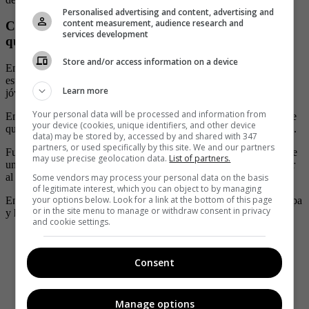
Personalised advertising and content, advertising and
content measurement, audience research and
Con cuchillo en mano, jóvenes defienden a ladrón
services development
que fue desnudado y golpeado en Bogotá
Store and/or access information on a device
En pasados días ocurrió un caso similar, en el que el delincuente
estaba siendo golpeado y desnudado, pero fue salvado por dos
Learn more
jóvenes que con cuchillo pedían que lo dejaran en paz.
Your personal data will be processed and information from
En video quedó registrado como las personas lo agredían y hasta le
your device (cookies, unique identifiers, and other device
quitaron parte de su ropa, mientras otras personas le daban patadas.
data) may be stored by, accessed by and shared with 347
partners, or used specifically by this site. We and our partners
Fue en ese momento que dos jóvenes aparecieron en la escena y de
may use precise geolocation data.
List of partners.
un momento a otro sacaron unos cuchillos y empezaron a defender
al señalado delincuente.
Some vendors may process your personal data on the basis
of legitimate interest, which you can object to by managing
your options below. Look for a link at the bottom of this page
En ese momento, el presunto ladrón aprovechó para ponerse su ropa
or in the site menu to manage or withdraw consent in privacy
y huir del lugar, mientras los otros dos jóvenes lo defendían.
and cookie settings.
Al tipo le quitaron los pantalones que se había llevado
de un almacén de la 7ª, aparecieron unos personajes a
defender con cuchillo en mano al ladrón..... Y la
Consent
policía? Nunca llegó a pesar de las sirenas
pic.twitter.com/xT4ips8wm5
Manage options