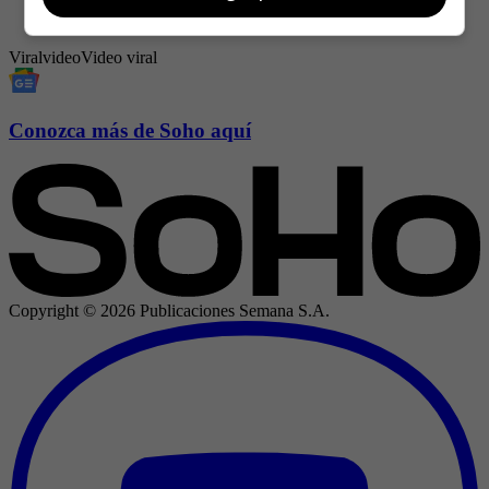
— Alexa Rochi 📸 (@AlexaRochi__)
November 25,
2022
Viral
video
Video viral
Conozca más de Soho aquí
Copyright ©
2026
Publicaciones Semana S.A.