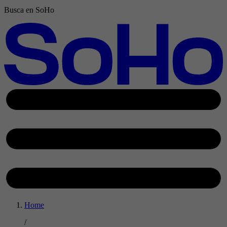
Busca en SoHo
Home
/