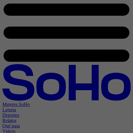
Mujeres SoHo
Lujuria
Deportes
Relatos
Qué pasa
Videos