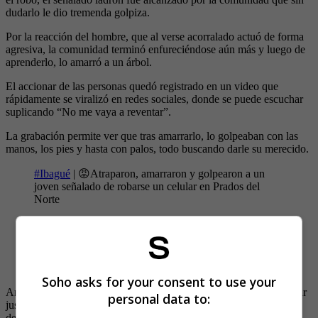
dudarlo le dio tremenda golpiza.
Por la reacción del hombre, que al verse acorralado actuó de forma
agresiva, la comunidad terminó enfureciéndose aún más y luego de
aprenderlo, lo amarró a un árbol.
El accionar de las personas quedó registrado en un video que
rápidamente se viralizó en redes sociales, donde se puede escuchar
suplicando “No me vaya a reventar”.
La grabación permite ver que tras amarrarlo, lo golpeaban con las
manos, los pies y hasta con palos, todo buscando darle su merecido.
#Ibagué
| 😡Atraparon, amarraron y golpearon a un
joven señalado de robarse un celular en Prados del
Norte
Más detalles:
https://t.co/Y1bvrurTPl
pic.twitter.com/kCeXdnSSAq
— El ⭕lfato (@Elolfato)
November 29, 2022
Soho asks for your consent to use your
Ante lo sucedido, las autoridades invitan a la ciudadanía a no tomar
personal data to:
justicia por mano propia y mejor interponer las respectivas
denuncias para iniciar una investigación y posterior captura.