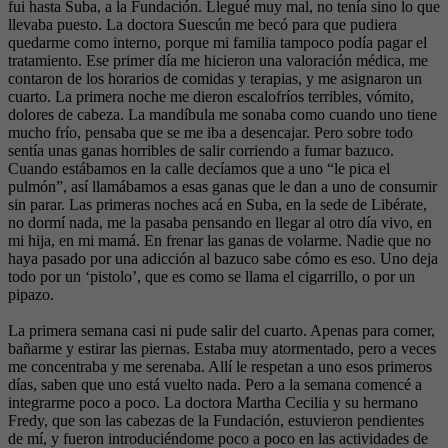
fui hasta Suba, a la Fundación. Llegué muy mal, no tenía sino lo que
llevaba puesto. La doctora Suescún me becó para que pudiera
quedarme como interno, porque mi familia tampoco podía pagar el
tratamiento. Ese primer día me hicieron una valoración médica, me
contaron de los horarios de comidas y terapias, y me asignaron un
cuarto. La primera noche me dieron escalofríos terribles, vómito,
dolores de cabeza. La mandíbula me sonaba como cuando uno tiene
mucho frío, pensaba que se me iba a desencajar. Pero sobre todo
sentía unas ganas horribles de salir corriendo a fumar bazuco.
Cuando estábamos en la calle decíamos que a uno “le pica el
pulmón”, así llamábamos a esas ganas que le dan a uno de consumir
sin parar. Las primeras noches acá en Suba, en la sede de Libérate,
no dormí nada, me la pasaba pensando en llegar al otro día vivo, en
mi hija, en mi mamá. En frenar las ganas de volarme. Nadie que no
haya pasado por una adicción al bazuco sabe cómo es eso. Uno deja
todo por un ‘pistolo’, que es como se llama el cigarrillo, o por un
pipazo.
La primera semana casi ni pude salir del cuarto. Apenas para comer,
bañarme y estirar las piernas. Estaba muy atormentado, pero a veces
me concentraba y me serenaba. Allí le respetan a uno esos primeros
días, saben que uno está vuelto nada. Pero a la semana comencé a
integrarme poco a poco. La doctora Martha Cecilia y su hermano
Fredy, que son las cabezas de la Fundación, estuvieron pendientes
de mí, y fueron introduciéndome poco a poco en las actividades de