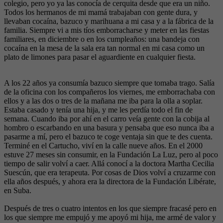
colegio, pero yo ya las conocía de cerquita desde que era un niño.
Todos los hermanos de mi mamá trabajaban con gente dura, y
llevaban cocaína, bazuco y marihuana a mi casa y a la fábrica de la
familia. Siempre vi a mis tíos emborracharse y meter en las fiestas
familiares, en diciembre o en los cumpleaños: una bandeja con
cocaína en la mesa de la sala era tan normal en mi casa como un
plato de limones para pasar el aguardiente en cualquier fiesta.
A los 22 años ya consumía bazuco siempre que tomaba trago. Salía
de la oficina con los compañeros los viernes, me emborrachaba con
ellos y a las dos o tres de la mañana me iba para la olla a soplar.
Estaba casado y tenía una hija, y me les perdía todo el fin de
semana. Cuando iba por ahí en el carro veía gente con la cobija al
hombro o escarbando en una basura y pensaba que eso nunca iba a
pasarme a mí, pero el bazuco te coge ventaja sin que te des cuenta.
Terminé en el Cartucho, viví en la calle nueve años. En el 2000
estuve 27 meses sin consumir, en la Fundación La Luz, pero al poco
tiempo de salir volví a caer. Allá conocí a la doctora Martha Cecilia
Suescún, que era terapeuta. Por cosas de Dios volví a cruzarme con
ella años después, y ahora era la directora de la Fundación Libérate,
en Suba.
Después de tres o cuatro intentos en los que siempre fracasé pero en
los que siempre me empujó y me apoyó mi hija, me armé de valor y