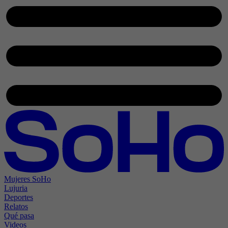
Mujeres SoHo
Lujuria
Deportes
Relatos
Qué pasa
Videos