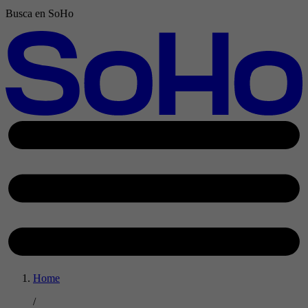
Busca en SoHo
Home
/