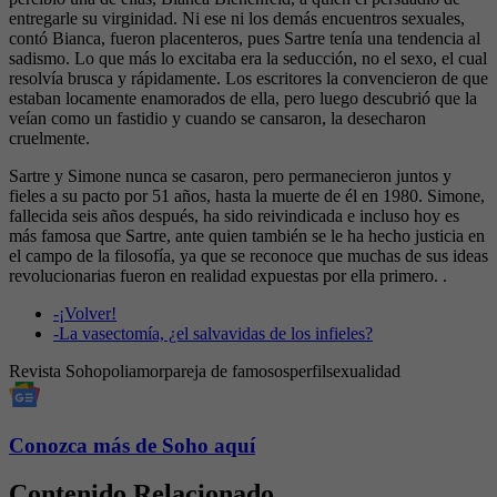
entregarle su virginidad. Ni ese ni los demás encuentros sexuales,
contó Bianca, fueron placenteros, pues Sartre tenía una tendencia al
sadismo. Lo que más lo excitaba era la seducción, no el sexo, el cual
resolvía brusca y rápidamente. Los escritores la convencieron de que
estaban locamente enamorados de ella, pero luego descubrió que la
veían como un fastidio y cuando se cansaron, la desecharon
cruelmente.
Sartre y Simone nunca se casaron, pero permanecieron juntos y
fieles a su pacto por 51 años, hasta la muerte de él en 1980. Simone,
fallecida seis años después, ha sido reivindicada e incluso hoy es
más famosa que Sartre, ante quien también se le ha hecho justicia en
el campo de la filosofía, ya que se reconoce que muchas de sus ideas
revolucionarias fueron en realidad expuestas por ella primero. .
-
¡Volver!
-
La vasectomía, ¿el salvavidas de los infieles?
Revista Soho
poliamor
pareja de famosos
perfil
sexualidad
Conozca más de Soho aquí
Contenido Relacionado