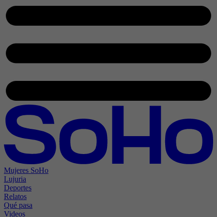
Mujeres SoHo
Lujuria
Deportes
Relatos
Qué pasa
Videos