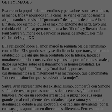
GETTY IMAGES
Esa creencia popular de que eruditos y pensadores son asexuados o,
al menos, fríos y aburridos en la cama, se viene estruendosamente
abajo cuando se revisa el “prontuario” de algunos de ellos. Albert
Einstein, por ejemplo, quizá el máximo epítome del nerd, tuvo una
colorida vida erótica; pero no supera a los filósofos y literatos Jean-
Paul Sartre y Simone de Beauvoir, la pareja de intelectuales más
célebre del siglo XX.
Ella reflexionó sobre el amor, marcó la segunda ola del feminismo
con su libro El segundo sexo y se dio licencias que transgredieron lo
establecido. De ahí que fuera prohibida por la Iglesia, lapidada
moralmente por los conservadores y acosada por enfermos sexuales,
dados sus textos sobre el lesbianismo y la homosexualidad. La
llamaban frígida, ninfómana y “mal tirada”, por sus
cuestionamientos a la maternidad y al matrimonio, que denominaba
“obscena institución que esclavizaba a la mujer”.
Sartre, gran representante del existencialismo, compartía con Simone
su falta de respeto por las nociones de decencia según la moral
burguesa. No era un seductor irresistible, a juzgar por sus orejas
grandes, mal cutis, dientes descuidados, baja estatura y su mirada
desalineada, debido a una exotropía, o estrabismo divergente, por la
cual sus ojos apuntaban en direcciones diferentes. Pero eso no le