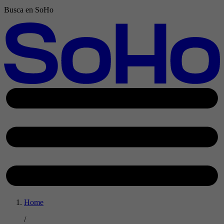
Busca en SoHo
Home
/