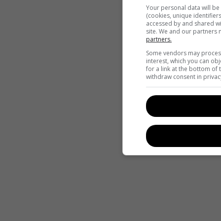
Your personal data will b
(cookies, unique identifier
accessed by and shared wit
site. We and our partners
partners.
Some vendors may process 
interest, which you can ob
for a link at the bottom of
withdraw consent in privac