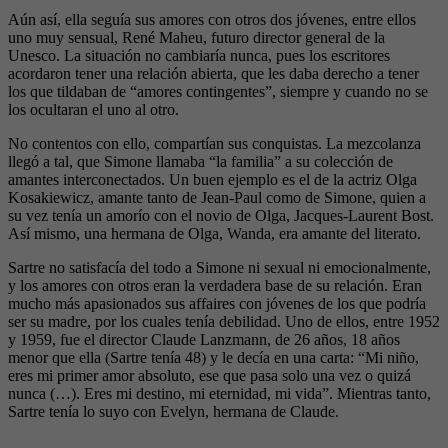
Aún así, ella seguía sus amores con otros dos jóvenes, entre ellos
uno muy sensual, René Maheu, futuro director general de la
Unesco. La situación no cambiaría nunca, pues los escritores
acordaron tener una relación abierta, que les daba derecho a tener
los que tildaban de “amores contingentes”, siempre y cuando no se
los ocultaran el uno al otro.
No contentos con ello, compartían sus conquistas. La mezcolanza
llegó a tal, que Simone llamaba “la familia” a su colección de
amantes interconectados. Un buen ejemplo es el de la actriz Olga
Kosakiewicz, amante tanto de Jean-Paul como de Simone, quien a
su vez tenía un amorío con el novio de Olga, Jacques-Laurent Bost.
Así mismo, una hermana de Olga, Wanda, era amante del literato.
Sartre no satisfacía del todo a Simone ni sexual ni emocionalmente,
y los amores con otros eran la verdadera base de su relación. Eran
mucho más apasionados sus affaires con jóvenes de los que podría
ser su madre, por los cuales tenía debilidad. Uno de ellos, entre 1952
y 1959, fue el director Claude Lanzmann, de 26 años, 18 años
menor que ella (Sartre tenía 48) y le decía en una carta: “Mi niño,
eres mi primer amor absoluto, ese que pasa solo una vez o quizá
nunca (…). Eres mi destino, mi eternidad, mi vida”. Mientras tanto,
Sartre tenía lo suyo con Evelyn, hermana de Claude.