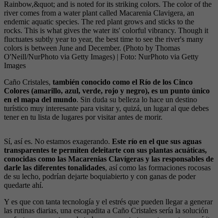
Rainbow,&quot; and is noted for its striking colors. The color of the
river comes from a water plant called Macarenia Clavigera, an
endemic aquatic species. The red plant grows and sticks to the
rocks. This is what gives the water its' colorful vibrancy. Though it
fluctuates subtly year to year, the best time to see the river's many
colors is between June and December. (Photo by Thomas
O'Neill/NurPhoto via Getty Images)
| Foto:
NurPhoto via Getty
Images
Caño Cristales,
también conocido como el Río de los Cinco
Colores (amarillo, azul, verde, rojo y negro), es un punto único
en el mapa del mundo
. Sin duda su belleza lo hace un destino
turístico muy interesante para visitar y, quizá, un lugar al que debes
tener en tu lista de lugares por visitar antes de morir.
Sí, así es. No estamos exagerando.
Este río en el que sus aguas
transparentes te permiten deleitarte con sus plantas acuáticas,
conocidas como las Macarenias Clavígeras y las responsables de
darle las diferentes tonalidades
, así como las formaciones rocosas
de su lecho, podrían dejarte boquiabierto y con ganas de poder
quedarte ahí.
Y es que con tanta tecnología y el estrés que pueden llegar a generar
las rutinas diarias, una escapadita a Caño Cristales sería la solución