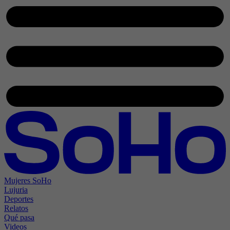
Mujeres SoHo
Lujuria
Deportes
Relatos
Qué pasa
Videos