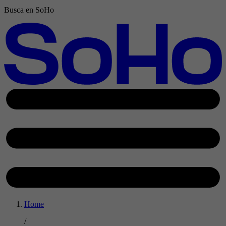
Busca en SoHo
Home
/