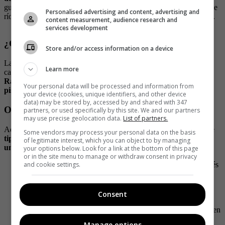
guiada para ver el río, ya que para llegar al punto más pintoresco de
Personalised advertising and content, advertising and
río se deben atravesar zonas que implica ir en jeeps y hasta canoas.
content measurement, audience research and
services development
¿Qué más puedo visitar en Caño Cristales?
Store and/or access information on a device
La aventura no se acaba con la visita a este río. Además de poder
Learn more
caminar por esta zona, también podrás agendarte para observar
el
Raudal de Angosturas y sus pictogramas, y disfrutar de las
Your personal data will be processed and information from
piscinas naturales y las cascadas.
your device (cookies, unique identifiers, and other device
data) may be stored by, accessed by and shared with 347
Otras recomendaciones
partners, or used specifically by this site. We and our partners
may use precise geolocation data.
List of partners.
Además de planear tu viaje con antelación, debes saber otro par de
Some vendors may process your personal data on the basis
tips que te ayudará que tu viaje salga más barato y te ahorre
of legitimate interest, which you can object to by managing
una que otra sorpresa o disgusto:
your options below. Look for a link at the bottom of this page
or in the site menu to manage or withdraw consent in privacy
Viaja ligero. No te excedas llevando mucha ropa que después
and cookie settings.
no vas a utilizar
Vacúnate contra la fiebre amarilla antes de ir.
No lleve protector solar o spray antibichos, ya que este
Consent
ecosistema no resiste bien los productos químicos y
contaminantes extraños. Sin embargo, en su maleta no pueden
faltar sombreros, camisas frescas y los pantalones largos
Manage options