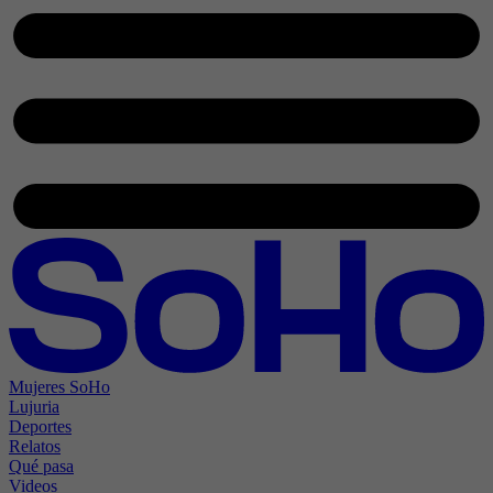
Mujeres SoHo
Lujuria
Deportes
Relatos
Qué pasa
Videos