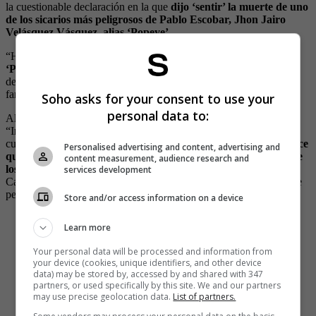
la cuestionable declaración en la que
dijo ‘sentir’ la muerte de uno
de los sicarios más peligrosos de Pablo Escobar, Jhon Jairo
Velásquez Vásquez, alias ‘Popeye’.
“Hoy, como comandante del Ejército,
presento a la familia de
‘Popeye’ nuestras sentidas condolencias”,
fueron las
declaraciones del general por las que ahora le dicen que si “la
familia de Popeye ya le envió las condolencias”.
Soho asks for your consent to use your
personal data to:
Algunos de los comentarios que se han publicado en redes son:
“Incompetente, corrupto y cobarde. Absoluto falto de honor. Por
culpa de personajes así, el petrismo subió a la presidencia”,
“Parece
Personalised advertising and content, advertising and
que le están ofreciendo trabajo a Don Zapateiro en el Circo de
content measurement, audience research and
los Hermanos Gasca. Están corticos de payasos”,
“Creo que la
services development
Cabal influyó mucho en esta decisión. Que su propio partido hable
pestes de uno, debe ser muy duro”.
Store and/or access information on a device
Renuncio zapateiro! Es cuando más debe ser vigilado
Learn more
..ahora operará desde las sombras !
Your personal data will be processed and information from
— Mafe (@mafelb21)
June 28, 2022
your device (cookies, unique identifiers, and other device
data) may be stored by, accessed by and shared with 347
¡Renunció Zapateiro! ✨Ajuaaa✨
partners, or used specifically by this site. We and our partners
may use precise geolocation data.
List of partners.
— 𝕆𝕣𝕚. (@orianavegaboh)
June 28, 2022