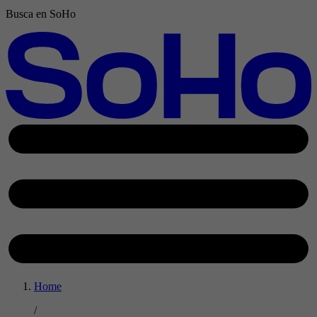
Busca en SoHo
Home
/