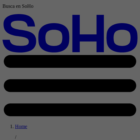
Busca en SoHo
Home
/