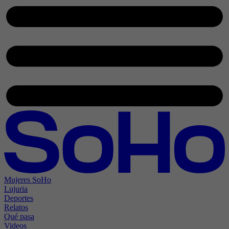
Mujeres SoHo
Lujuria
Deportes
Relatos
Qué pasa
Videos