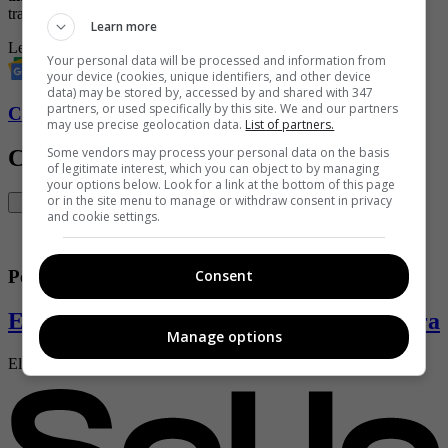
tratará de la primera vuelta.
Learn more
Leyes en Colombia
Leyes
Ley seca
elecciones
Your personal data will be processed and information from
your device (cookies, unique identifiers, and other device
data) may be stored by, accessed by and shared with 347
partners, or used specifically by this site. We and our partners
Conozca más de Soho aquí
may use precise geolocation data.
List of partners.
Some vendors may process your personal data on the basis
Contenido Relacionado
of legitimate interest, which you can object to by managing
your options below. Look for a link at the bottom of this page
or in the site menu to manage or withdraw consent in privacy
and cookie settings.
Política
Consent
Extrabajador de presidente Petro asegura 
Manage options
El argentino habló sin tapujos. ¿Cuál es la razón?