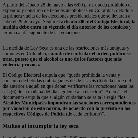
A partir del sábado 28 de mayo a las 6:00 p. m. queda prohibido el
expendio y consumo de bebidas alcohólicas en Colombia, debido a
la primera vuelta de las elecciones presidenciales que se llevaran a
cabo el 29 de mayo. Según el
artículo 206 del Código Electoral, la
medida debe entra en vigencia el día anterior de los comicios
y
termina al día siguiente de las votaciones.
La medida de Ley Seca es una de las restricciones más antiguas y
comunes en Colombia,
cuando de controlar el orden público se
trata, puesto que el alcohol es uno de los factores que más
violencia provoca.
El Código Electoral estipula que “queda prohibida la venta y
consumo de bebidas embriagantes desde las seis (6) de la tarde del
día anterior a aquél en que deban verificarse las votaciones hasta las
seis (6) de la mañana del día siguiente a la elección”. Además, el
documento estipula que si algún ciudadano se salta la regla “
los
Alcaldes Municipales impondrán las sanciones correspondientes
por violación de esta norma, de acuerdo con lo previsto en los
respectivos Códigos de Policía
(de cada territorio)”.
Multas al incumplir la ley seca
La multas pueden ir desde los 394 000 pesos y se entregarán a todos