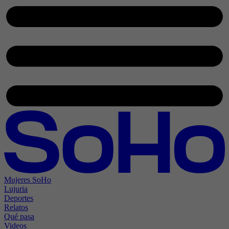
Mujeres SoHo
Lujuria
Deportes
Relatos
Qué pasa
Videos