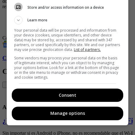
donde se puede tener un servicio más personalizado y visualizar
referencias que incluso pueden no estar en la vitrina.
Store and/or access information on a device
-
El colombiano que trajo los carros del futuro
Learn more
-
Chevrolet presentó el nuevo Sonic y redefinió su segmento
en las SUV
Your personal data will be processed and information from
your device (cookies, unique identifiers, and other device
Carros
data) may be stored by, accessed by and shared with 347
partners, or used specifically by this site. We and our partners
may use precise geolocation data.
List of partners.
Conozca más de Soho aquí
Some vendors may process your personal data on the basis
of legitimate interest, which you can object to by managing
your options below. Look for a link at the bottom of this page
Contenido Relacionado
or in the site menu to manage or withdraw consent in privacy
and cookie settings.
Consent
Actualidad
Manage options
¿Es malo mantener el celular con el Wi-Fi 
Sin importar si es Android o iPhone, no es recomendable que el Wi-Fi 