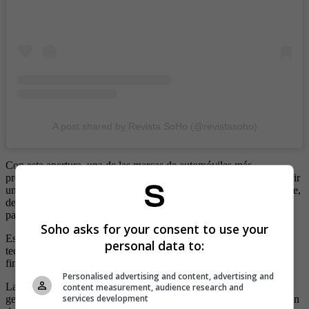
A post shared by Revista SoHo (@revistasoho)
Con esta apertura, una de las marcas de automóviles más
prestigiosas del mundo busca fortalecer el mercado, además de abrir
uno de los primeros espacios que ofrece una experiencia digital que,
de seguro, marcará el inicio de exhibición de vehículos en nuestro
país con esta tecnología.
Soho asks for your consent to use your
Este lugar cuenta con una experiencia 360 en donde el uso de la
personal data to:
tecnología es utilizado para gestionar pagos, trámites de
financiación, visibilidad de portafolio y compra de accesorios.
Personalised advertising and content, advertising and
La E-Boutique es una vitrina más pequeña y está pensada para
content measurement, audience research and
services development
generar una experiencia más cercana, a la medida de los clientes, en