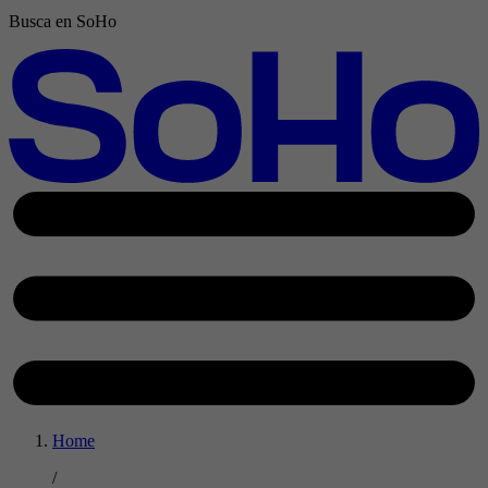
Busca en SoHo
Home
/