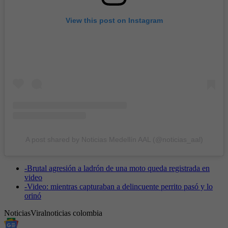
View this post on Instagram
A post shared by Noticias Medellín AAL (@noticias_aal)
-
Brutal agresión a ladrón de una moto queda registrada en
video
-
Video: mientras capturaban a delincuente perrito pasó y lo
orinó
Noticias
Viral
noticias colombia