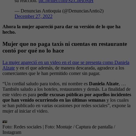
su reacción.
pic.twitter.com/SZCheIceqH
— Denuncias Antioquia (@DenunciasAntio2)
December 27, 2022
Ahora la mujer apareció para dar su versión de lo que ha
hecho.
Mujer que no paga taxis ni cuentas en restaurante
contó por qué no lo hace
La mujer apareció en un video en el que se presenta como Daniela
Alzate
y en el que además, de manera descarada, agradece a los
comerciantes que le han permitido comer sin pagar.
“Un cordial saludo para todos, mi nombre es
Daniela Alzate
, …
También saludo a los hoteles, restaurantes y demás. La finalidad de
este video es para
pedir excusas públicas por aquellos incidentes
que han venido ocurriendo en las últimas semanas
y los cuales
se han publicado en varias ocasiones por redes sociales”, expone la
mujer al iniciar el video.
Foto: Redes sociales
| Foto:
Montaje / Captura de pantalla /
Instagram