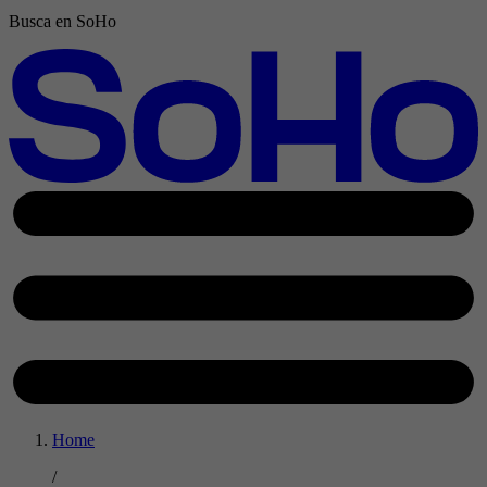
Busca en SoHo
Home
/