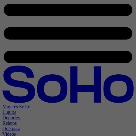
Mujeres SoHo
Lujuria
Deportes
Relatos
Qué pasa
Videos