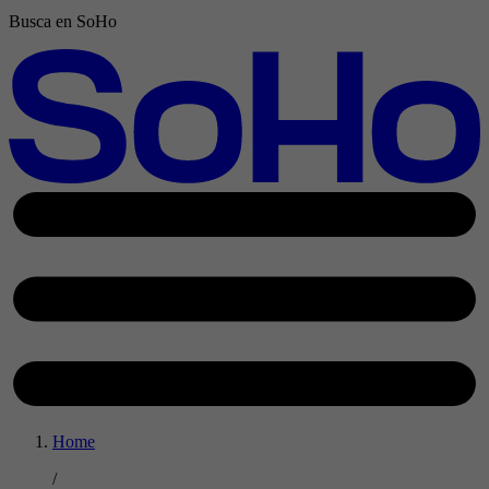
Busca en SoHo
Home
/