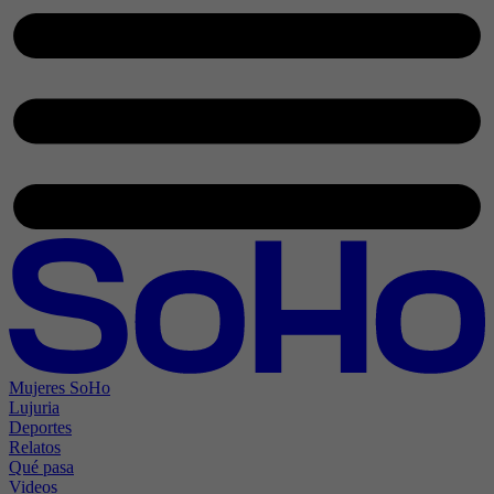
Mujeres SoHo
Lujuria
Deportes
Relatos
Qué pasa
Videos