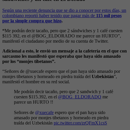
Según una reciente denuncia que se dio a conocer por estos días, un
colombiano reportó haber tenido que pagar más de
115 mil pesos
por la simple compra que hizo
.
“
Me podrán decir tacaño, pero que 2 sándwiches y 1 café cuesten
$115 392, en el @BOG_ELDORADO me parece un HURTO”,
manifestó el ciudadano por medio de su cuenta de Twitter.
Adicional a esto, le envió un mensaje a la cafetería en el que con
sarcasmo les manifestó que esperaba que haya sido amasado
por los “monjes tibetanos”.
“Señores de @xuecafe espero que el pan haya sido amasado por
monjes tibetanos y horneado en piedra traída del
Uzbekistán
”,
manifestó el hombre en su red social.
Me podrán decir tacaño, pero que 2 sandwich y 1 café
cuesten $115.392, en el
@BOG_ELDORADO
me
parece un HURTO !!
Señores de
@xuecafe
espero que el pan haya sido
amasado por monjes tibetanos y horneado en piedra
traída del Uzbekistán
pic.twitter.com/zrQFmX1csS