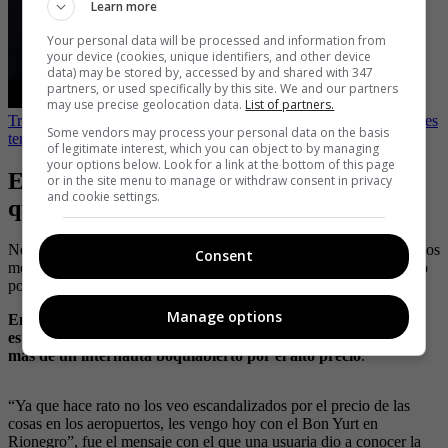
Learn more
Your personal data will be processed and information from
your device (cookies, unique identifiers, and other device
data) may be stored by, accessed by and shared with 347
partners, or used specifically by this site. We and our partners
may use precise geolocation data.
List of partners.
Tremendo totazo: Claudia López se cayó en pleno evento y ahora es
Some vendors may process your personal data on the basis
tendencia en redes
of legitimate interest, which you can object to by managing
your options below. Look for a link at the bottom of this page
El Bon Yurt de 14 000 pesos: la imagen
or in the site menu to manage or withdraw consent in privacy
and cookie settings.
que indigna y sorprende en redes
No es la primera vez que dan a conocer un caso de estos, en pasados
Consent
meses se hizo viral el alto costo que tuvo que pagar un colombiano
por un Bon Yurt.
Manage options
En Twitter se viralizó una imagen en la que se puede ver que
estaban vendiendo este producto por 14 000 pesos, dejando a
más de un internauta boquiabierto por el alto precio
.
“Ya que hace rato no los veo escandalizados por el precio de las
cosas en los aeropuertos, les vengo hoy con el Bon Yurt en
Rionegro”, fue el mensaje con el que una usuaria dio a conocer la