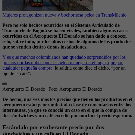
Mujeres protagonizan nueva y bochornosa pelea en TransMilenio
Pero no solo hechos ocurridos en el Sistema Articulado de
Transporte de Bogotá se hacen virales, también algunos casos
ocurridos en el Aeropuerto El Dorado se han dado a conocer,
esto, sobre todo, por los altos costos de algunos de los productos
que se venden dentro de sus instalaciones.
Y es que muchos colombianos han quedado sorprendidos por los
precios por las nubes que se suelen manejar en el lugar, que por
cualquier pequeña compra
, le saldría como dice el dicho, “por un
ojo de la cara”.
Aeropuerto El Dorado
| Foto:
Aeropuerto El Dorado
De hecho, una vez más los precios que tienen los productos en el
aeropuerto están generando toda clase de comentarios entre los
internautas, ya que se conoció un caso en el que la compra de
dos sándwiches y un café excedió por mucho el precio esperado.
Escándalo por exuberante precio por dos
sándwiches y un café en El Dorado