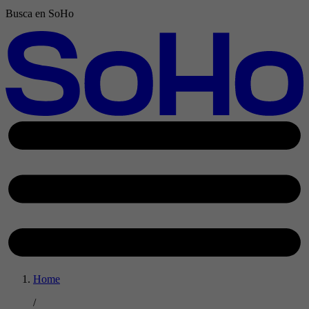
Busca en SoHo
Home
/