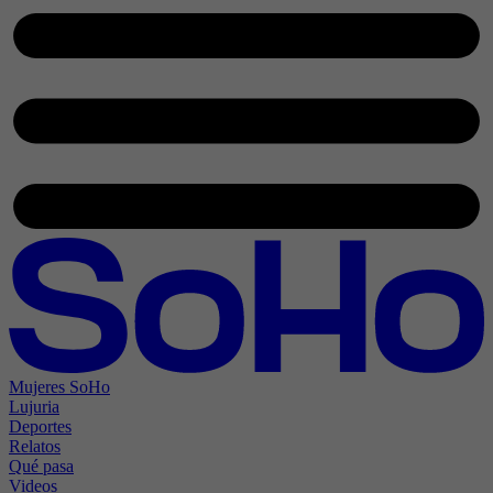
Mujeres SoHo
Lujuria
Deportes
Relatos
Qué pasa
Videos