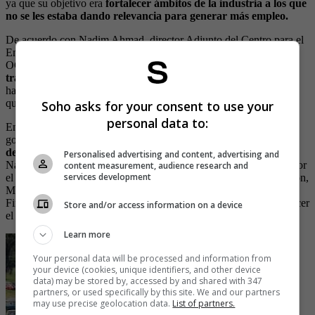
ya que su objetivo era
fortalecer ámbitos de la industria a los que
no se les estaba dando relevancia para generar más empleo.
De acuerdo con Nadim Ahmad, director Adjunto del Centro para el
Emprendimiento, las PYMES, las Regiones y Ciudades de la
OCDE, con la economía naranja de Duque
“se ha hecho mucho
trabajo para que haya apoyo público,
pero también para que
haya fuentes privadas de apoyo para el sector y ventajas fiscales,
que
es un grande direccionador en este campo”.
Soho asks for your consent to use your
personal data to:
En ese sentido, la economía naranja es una política creada por el
gobierno
con el objetivo de incentivar, promover, divulgar y
defender “una economía creativa”
. Para ello se creó el Consejo
Personalised advertising and content, advertising and
Nacional de la Economía Naranja (CNEN), que está compuesto por
content measurement, audience research and
services development
el MinCultura, MinComercio, MinTIC, MinTrabajo, MinEducación,
MinInterior, MinHacienda, DNP, DANE, SENA, DNDA y
Findeter, cuya labor es o era coordinar lo que se hacía para fortalecer
Store and/or access information on a device
el arte y la innovación en el país.
Learn more
Your personal data will be processed and information from
your device (cookies, unique identifiers, and other device
data) may be stored by, accessed by and shared with 347
partners, or used specifically by this site. We and our partners
may use precise geolocation data.
List of partners.