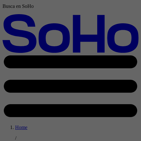
Busca en SoHo
Home
/