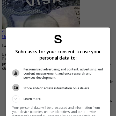
Si su visa americana está por expirar, la embajada de Estados
Unidos hace importante recomendación
La visa de turista B2
Soho asks for your consent to use your
Esta visa es ideal para cualquier persona que desee visitar los
personal data to:
Estados Unidos por más de 90 días y también es utilizada por
personas que necesitan viajar para recibir servicios médicos o estas
otras opciones:
Personalised advertising and content, advertising and
content measurement, audience research and
Visitar parientes en el país;
services development
Asistir a un evento cultural, deportivo, musical o participar de
forma voluntaria;
Store and/or access information on a device
Visitas turísticas, visitar monumentos, explorar parques
nacionales, descubrir sitios históricos, etc. ;
Learn more
Conozca la cultura estadounidense, aprenda buenos modales,
etc;
Your personal data will be processed and information from
Emprender un viaje por carretera de varias semanas;
your device (cookies, unique identifiers, and other device
Camping en la naturaleza;
data) may be stored by, accessed by and shared with 347