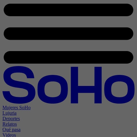
Mujeres SoHo
Lujuria
Deportes
Relatos
Qué pasa
Videos