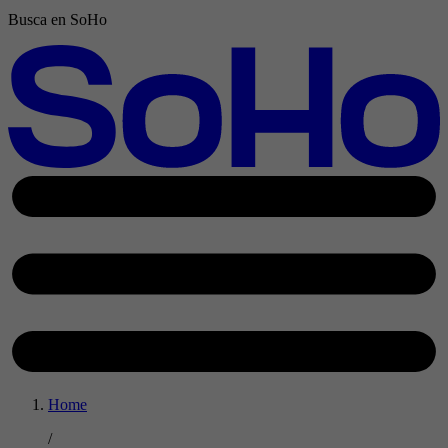
Busca en SoHo
Home
/