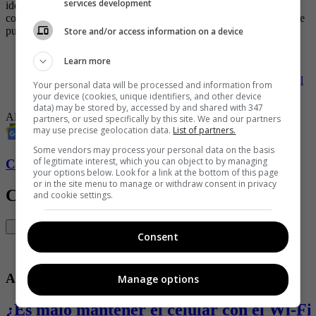
services development
idea sería regularizar a quienes llevan viviendo por cinco años y
conceder un permiso de larga duración si pueden comprobar que se
pueden sostener económicamente.
Store and/or access information on a device
-
El país que vende tours VIP para atravesar el Tapón del
Learn more
Darién
-
El país europeo que le ofrece trabajo a colombianos y por el
Your personal data will be processed and information from
que pagan hasta 15 millones de pesos
your device (cookies, unique identifiers, and other device
data) may be stored by, accessed by and shared with 347
Alemania
Jóvenes
partners, or used specifically by this site. We and our partners
may use precise geolocation data.
List of partners.
Some vendors may process your personal data on the basis
of legitimate interest, which you can object to by managing
Conozca más de Soho aquí
your options below. Look for a link at the bottom of this page
or in the site menu to manage or withdraw consent in privacy
Contenido Relacionado
and cookie settings.
Consent
Actualidad
Manage options
¿Es malo mantener el celular con el Wi-Fi 