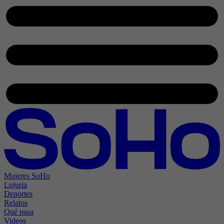
Mujeres SoHo
Lujuria
Deportes
Relatos
Qué pasa
Videos