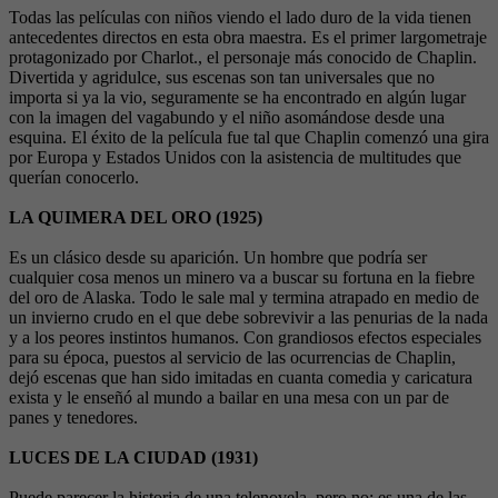
Todas las películas con niños viendo el lado duro de la vida tienen
antecedentes directos en esta obra maestra. Es el primer largometraje
protagonizado por Charlot., el personaje más conocido de Chaplin.
Divertida y agridulce, sus escenas son tan universales que no
importa si ya la vio, seguramente se ha encontrado en algún lugar
con la imagen del vagabundo y el niño asomándose desde una
esquina. El éxito de la película fue tal que Chaplin comenzó una gira
por Europa y Estados Unidos con la asistencia de multitudes que
querían conocerlo.
LA QUIMERA DEL ORO (1925)
Es un clásico desde su aparición. Un hombre que podría ser
cualquier cosa menos un minero va a buscar su fortuna en la fiebre
del oro de Alaska. Todo le sale mal y termina atrapado en medio de
un invierno crudo en el que debe sobrevivir a las penurias de la nada
y a los peores instintos humanos. Con grandiosos efectos especiales
para su época, puestos al servicio de las ocurrencias de Chaplin,
dejó escenas que han sido imitadas en cuanta comedia y caricatura
exista y le enseñó al mundo a bailar en una mesa con un par de
panes y tenedores.
LUCES DE LA CIUDAD (1931)
Puede parecer la historia de una telenovela, pero no: es una de las