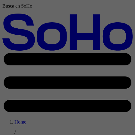
Busca en SoHo
Home
/