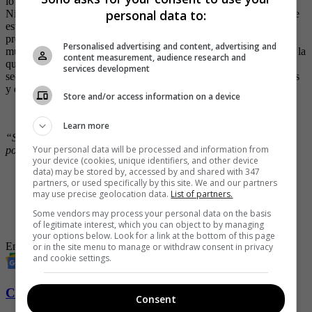
lo hizo cuando el Führer estaba vivo y en la cima del poder.
personal data to:
Ninguna, excepto esta: su rodaje empezó ocho días después de que
estallara la Segunda Guerra Mundial y fue una suerte de
premonición sobre el horror del que más adelante se enteraría el
Personalised advertising and content, advertising and
mundo. Fue la primera obra completamente sonora de Chaplin, en la
content measurement, audience research and
que denuncia la persecución a los judíos y se burla de la irracional
services development
sed de expansión nazi haciendo la parodia perfecta de sus símbolos
y de su líder.
Store and/or access information on a device
Learn more
“Soy una cosa y sigo siendo solo una cosa: un payaso. Eso me
Your personal data will be processed and information from
pone en un plano mucho más elevado que cualquier político”.
your device (cookies, unique identifiers, and other device
data) may be stored by, accessed by and shared with 347
partners, or used specifically by this site. We and our partners
-
“Tremendo paisaje”, le dicen a Elianis Garrido por foto en
may use precise geolocation data.
List of partners.
bikini en la playa
-
Con despampanante vestido, Andrea Valdiri dejó ver su
Some vendors may process your personal data on the basis
cuerpazo y se robó las miradas
of legitimate interest, which you can object to by managing
your options below. Look for a link at the bottom of this page
Entretenimiento
películas
cine
or in the site menu to manage or withdraw consent in privacy
and cookie settings.
Conozca más de Soho aquí
Consent