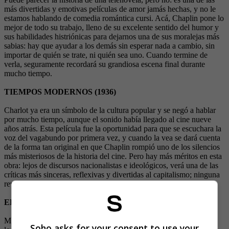
más divertidas y emotivas películas de amor jamás hechas, y no le
estamos hablando de comedia romántica cursi. Acá, Chaplin pone lo
mejor de todo su trabajo, lleno de su excelente sentido del humor y
sus habilidades histriónicas para dejarnos una de sus moralejas más
sabias: hay que ayudar a los demás sin esperar nada a cambio, sin
importar de quién se trate, ni quién sea uno. Cuando termine de
verla, seguramente recordará su grandiosa escena final durante
mucho tiempo.
TIEMPOS MODERNOS (1936)
Charlot ya era un símbolo de la cultura popular y se negó a hablar
por mucho tiempo, aunque el sonido había llegado al cine nueve
años atrás. Esta película fue la oportunidad para que se escuchara la
voz del vagabundo por primera vez, y cuando la vea se dará cuenta
de la forma tan original en que Chaplin rompió uno de los silencios
más misteriosos de la historia del cine. Pero hay más méritos en esta
obra: lejos de discursos nacionalistas e ideológicos, verá una de las
críticas más sinceras, reflexivas y divertidas al capitalismo; ninguna
revolución o teórico de la materia podría superarla.
EL GRAN DICTADOR (1940)
Muchas películas han criticado a Hitler y a los nazis, pero ninguna
Soho asks for your consent to use your