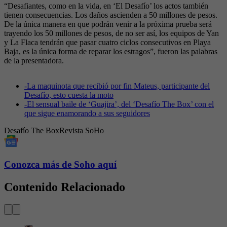
“Desafiantes, como en la vida, en ‘El Desafío’ los actos también
tienen consecuencias. Los daños ascienden a 50 millones de pesos.
De la única manera en que podrán venir a la próxima prueba será
trayendo los 50 millones de pesos, de no ser así, los equipos de Yan
y La Flaca tendrán que pasar cuatro ciclos consecutivos en Playa
Baja, es la única forma de reparar los estragos”, fueron las palabras
de la presentadora.
-
La maquinota que recibió por fin Mateus, participante del
Desafío, esto cuesta la moto
-
El sensual baile de ‘Guajira’, del ‘Desafío The Box’ con el
que sigue enamorando a sus seguidores
Desafío The Box
Revista SoHo
Conozca más de Soho aquí
Contenido Relacionado