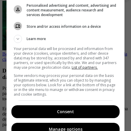
Personalised advertising and content, advertising and
content measurement, audience research and
services development
Store and/or access information on a device
Learn more
Your personal data will be processed and information from
your device (cookies, unique identifiers, and other device
Besos entre dos mujeres del ‘Desafío’ encendió las redes, hubo toda
data) may be stored by, accessed by and shared with 347
clase de comentario
partners, or used specifically by this site. We and our partners
may use precise geolocation data.
List of partners.
Dos participantes del ‘Desafío’ tendrán que pagar
Some vendors may process your personal data on the basis
daños por 50 millones de pesos
of legitimate interest, which you can object to by managing
your options below. Look for a link at the bottom of this page
Por estos días también se vivió un polémico momento, en el que
or in the site menu to manage or withdraw consent in privacy
participantes del
reality
terminaron endeudados con el programa,
and cookie settings.
todo por una serie de destrozos que hicieron.
En uno de los recientes capítulos, Yan y La Flaca tuvieron la fortuna
Consent
de poder pasar la noche en ‘El Cubo’, lugar dispuesto para
descansar y recompensar a ciertos participantes, pero que por
pasarse de copas, terminaron en problemas.
Manage options