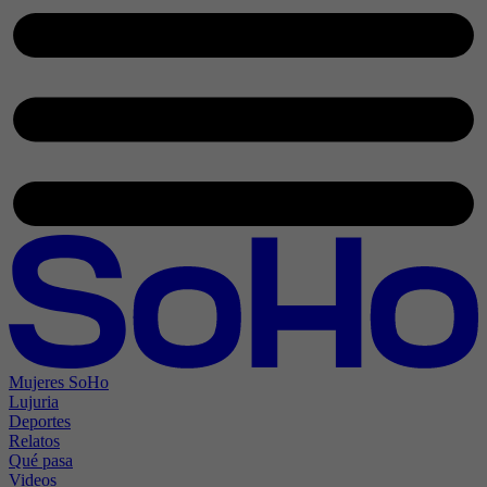
Mujeres SoHo
Lujuria
Deportes
Relatos
Qué pasa
Videos