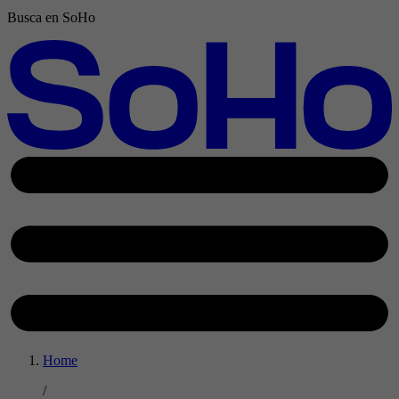
Busca en SoHo
Home
/