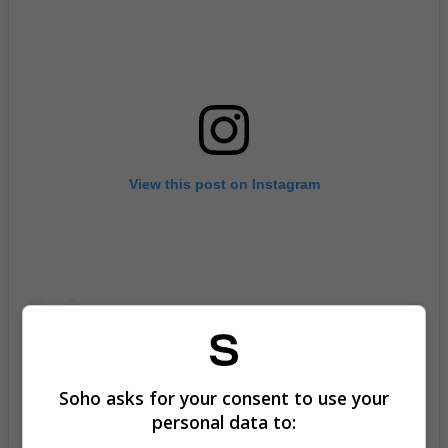
View this post on Instagram
Soho asks for your consent to use your
personal data to:
A post shared by Caracol Televisión (@caracoltv)