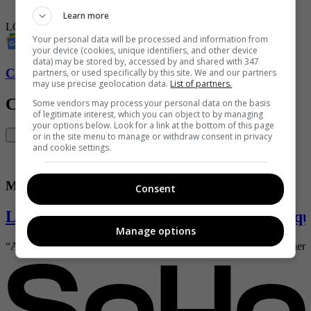
el brazalete de la comunidad LGBTIQ+
Learn more
LGBTI
Mundial Qatar 2022
FIFA
Qatar
Your personal data will be processed and information from
your device (cookies, unique identifiers, and other device
data) may be stored by, accessed by and shared with 347
Conozca más de Soho aquí
partners, or used specifically by this site. We and our partners
may use precise geolocation data.
List of partners.
Contenido Relacionado
Some vendors may process your personal data on the basis
of legitimate interest, which you can object to by managing
your options below. Look for a link at the bottom of this page
or in the site menu to manage or withdraw consent in privacy
and cookie settings.
Mundial Qatar
Consent
Las coincidencias entre 1986 y 2022 enloqu
Manage options
“Anulo mufa” es la frase de los argentinos para espantar la mala suert