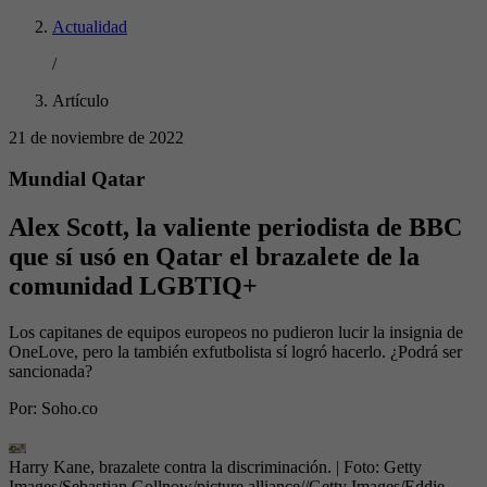
Actualidad
/
Artículo
21 de noviembre de 2022
Mundial Qatar
Alex Scott, la valiente periodista de BBC
que sí usó en Qatar el brazalete de la
comunidad LGBTIQ+
Los capitanes de equipos europeos no pudieron lucir la insignia de
OneLove, pero la también exfutbolista sí logró hacerlo. ¿Podrá ser
sancionada?
Por:
Soho.co
Harry Kane, brazalete contra la discriminación.
| Foto:
Getty
Images/Sebastian Gollnow/picture alliance//Getty Images/Eddie