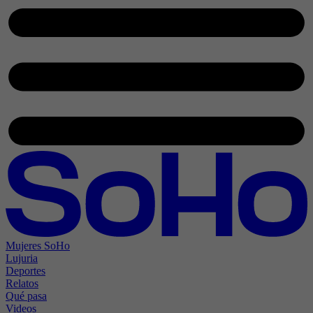
Mujeres SoHo
Lujuria
Deportes
Relatos
Qué pasa
Videos