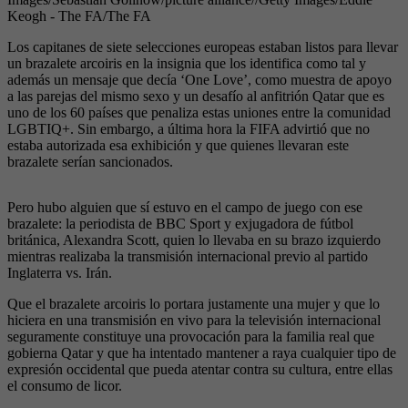
Keogh - The FA/The FA
Los capitanes de siete selecciones europeas estaban listos para llevar
un brazalete arcoiris en la insignia que los identifica como tal y
además un mensaje que decía ‘One Love’, como muestra de apoyo
a las parejas del mismo sexo y un desafío al anfitrión Qatar que es
uno de los 60 países que penaliza estas uniones entre la comunidad
LGBTIQ+. Sin embargo, a última hora la FIFA advirtió que no
estaba autorizada esa exhibición y que quienes llevaran este
brazalete serían sancionados.
Pero hubo alguien que sí estuvo en el campo de juego con ese
brazalete: la periodista de BBC Sport y exjugadora de fútbol
británica, Alexandra Scott, quien lo llevaba en su brazo izquierdo
mientras realizaba la transmisión internacional previo al partido
Inglaterra vs. Irán.
Que el brazalete arcoiris lo portara justamente una mujer y que lo
hiciera en una transmisión en vivo para la televisión internacional
seguramente constituye una provocación para la familia real que
gobierna Qatar y que ha intentado mantener a raya cualquier tipo de
expresión occidental que pueda atentar contra su cultura, entre ellas
el consumo de licor.