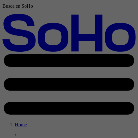
Busca en SoHo
Home
/