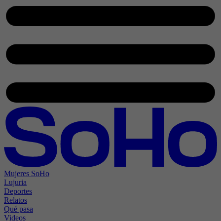
Mujeres SoHo
Lujuria
Deportes
Relatos
Qué pasa
Videos