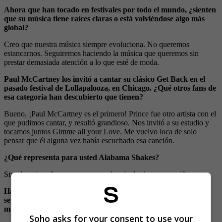
Ahora que han tocado en festivales por todo el mundo, ¿sienten
que su música tiene raíces claras o está volviéndose algo más
global?
Creo que nuestra música siempre evoluciona. No queremos
estancarnos. Seguiremos haciendo la música que queremos sin
prestar demasiada atención a lo que esté de moda.
Paul McCartney los invitó a cantar su clásico Get Back en el
pasado festival de Lollapalooza, en Chicago. ¿Qué otros fans de
esa categoría han descubierto que tienen?
Bueno, ¡Paul McCartney es el primero! Prince fue otro artista con el
que pudimos cantar, y resultó grandioso. Nos invitó a su estudio y
tocamos juntos Gimme all your Love. Me vuelvo loca de solo
pensar que él alguna vez había escuchado esa canción.
¿Qué representa para usted Alabama Shakes?
Simple: mi sueño era estar en una banda desde que era niña.
Hay una gran diferencia entre los sonidos del primer y el
segundo disco. ¿Fue un esfuerzo consciente hacer las cosas de
manera diferente?
Soho asks for your consent to use your