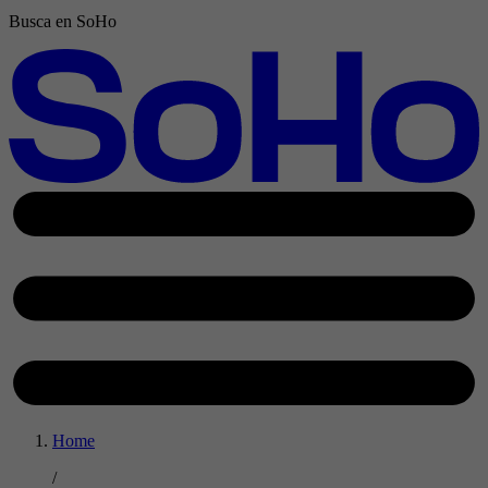
Busca en SoHo
Home
/