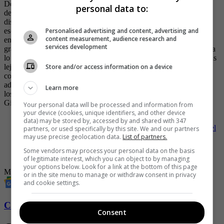
Definitivamente. Estoy muy orgullosa de Boys & Girls, pero sabía
personal data to:
desde el principio que el objetivo del segundo disco era hacer algo
distinto. Hemos crecido mucho desde que grabamos ese álbum, y
Personalised advertising and content, advertising and
eso se ve en Sound & Color. Allí está reflejado lo que éramos
content measurement, audience research and
entonces, pero siempre supe que podíamos dar más. Cuando lo
services development
grabamos tuvimos más tiempo y recursos para hacer algo cercano a
lo que queríamos. Nos obligamos a buscar nuevos sonidos, a ir más
Store and/or access information on a device
lejos de lo que pensábamos que era posible, y creo que hicimos
cosas diferentes en canciones como Gemini y Over my Head. Y
además, con más tiempo en el estudio, pudimos experimentar con
Learn more
los sonidos. Por eso hay canciones maravillosas, como Miss You,
Gimme all your Love y This Feeling.
Your personal data will be processed and information from
your device (cookies, unique identifiers, and other device
data) may be stored by, accessed by and shared with 347
-
Cosquín Rock 2026 se vivió en streaming y confirmó que el
partners, or used specifically by this site. We and our partners
may use precise geolocation data.
List of partners.
festival argentino ya es un fenómeno regional
-
Arthur Hanlon llega a Bogotá: cómo es la vida del pianista
Some vendors may process your personal data on the basis
que ha colaborado con Carlos Vives y Goyo
of legitimate interest, which you can object to by managing
your options below. Look for a link at the bottom of this page
Música
Festival de música
or in the site menu to manage or withdraw consent in privacy
and cookie settings.
Conozca más de Soho aquí
Consent