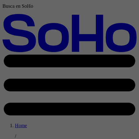
Busca en SoHo
Home
/