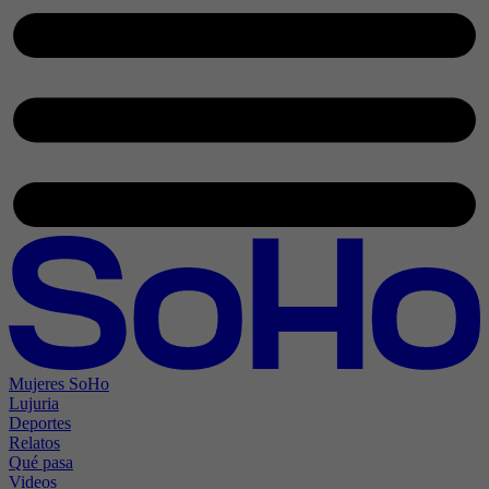
Mujeres SoHo
Lujuria
Deportes
Relatos
Qué pasa
Videos