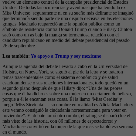
vuelve un elemento central de la campaña presidencial de Estados
Unidos. De todas las ocurrencias y aventuras que ha tenido la ex
Miss Universo, seguramente ni en su sueño más delirante se imaginó
que terminaría siendo parte de una disputa decisiva en las elecciones
gringas. Machado reapareció ante la opinión pública como un
símbolo de resistencia contra Donald Trump cuando Hillary Clinton
sacó como un as bajo la manga su tormentosa relación con el
candidato republicano en medio del debate presidencial del pasado
26 de septiembre.
Lea también:
Yo apoyo a Trump y soy mexicano
Aunque la agenda del debate llevado a cabo en la Universidad de
Hofstra, en Nueva York, se siguió al pie de la letra y se trataron
temas trascendentales como el sistema económico y de salud
estadounidense o sus relaciones internacionales, todo quedó en un
segundo plano después de que Hillary dijo: “Una de las peores
cosas que él ha dicho es sobre una mujer en un certamen de belleza,
porque a él le encantan esas cosas. Él la llamo ‘Miss Cerdita’ y
luego ‘Miss Sirvienta’… su nombre en realidad es Alicia Machado y
este verano consiguió la ciudadanía norteamericana para votar en
noviembre”. El debate tomó otro rumbo, el rating se disparó (fue el
más visto de las historia, con 86 millones de espectadores) y
Machado se convirtió en la mujer de la que más se habló esa semana
en el mundo.