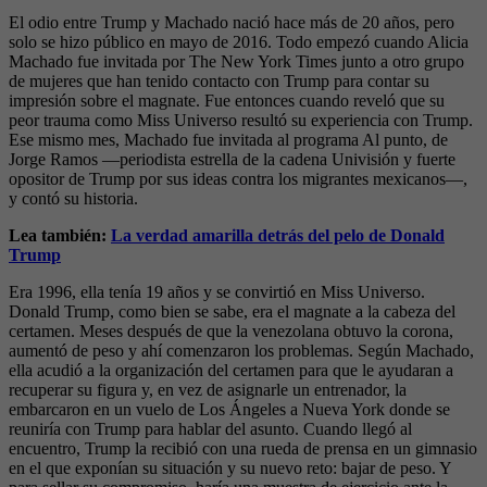
El odio entre Trump y Machado nació hace más de 20 años, pero
solo se hizo público en mayo de 2016. Todo empezó cuando Alicia
Machado fue invitada por The New York Times junto a otro grupo
de mujeres que han tenido contacto con Trump para contar su
impresión sobre el magnate. Fue entonces cuando reveló que su
peor trauma como Miss Universo resultó su experiencia con Trump.
Ese mismo mes, Machado fue invitada al programa Al punto, de
Jorge Ramos —periodista estrella de la cadena Univisión y fuerte
opositor de Trump por sus ideas contra los migrantes mexicanos—,
y contó su historia.
Lea también:
La verdad amarilla detrás del pelo de Donald
Trump
Era 1996, ella tenía 19 años y se convirtió en Miss Universo.
Donald Trump, como bien se sabe, era el magnate a la cabeza del
certamen. Meses después de que la venezolana obtuvo la corona,
aumentó de peso y ahí comenzaron los problemas. Según Machado,
ella acudió a la organización del certamen para que le ayudaran a
recuperar su figura y, en vez de asignarle un entrenador, la
embarcaron en un vuelo de Los Ángeles a Nueva York donde se
reuniría con Trump para hablar del asunto. Cuando llegó al
encuentro, Trump la recibió con una rueda de prensa en un gimnasio
en el que exponían su situación y su nuevo reto: bajar de peso. Y