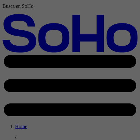
Busca en SoHo
Home
/