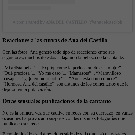
A post shared by 𝐀𝐍𝐀 𝐃𝐄𝐋 𝐂𝐀𝐒𝐓𝐈𝐋𝐋𝐎 (@anadelcastilloj)
Reacciones a las curvas de Ana del Castillo
Con las fotos, Ana generó todo tipo de reacciones entre sus
seguidores, muchos de estos halagando la belleza de la cantante.
“Mi artista bella”... “Explíquenme la perfección de esta mujer”...
“Qué preciosa”... “Yo me caso”... “Mamasota”... “Maravilloso
paisaje”... “¿Quién pidió pollo?”... “Anita está como quiere”...
“Hermosa Ana del castillo”, son algunos de los comentarios que le
dejaron en la publicación.
Otras sensuales publicaciones de la cantante
No es la primera vez que cautiva en redes con su cuerpazo, en varias
ocasiones ha provocado suspiros con las distintas fotografías que
publica en sus redes.
Ejemplo de ello es el atrevido vestido de gala que usó en pasados