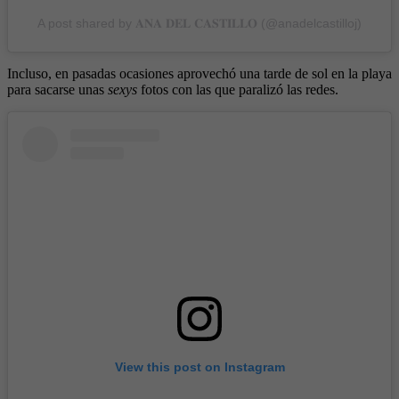
A post shared by 𝐀𝐍𝐀 𝐃𝐄𝐋 𝐂𝐀𝐒𝐓𝐈𝐋𝐋𝐎 (@anadelcastilloj)
Incluso, en pasadas ocasiones aprovechó una tarde de sol en la playa
para sacarse unas
sexys
fotos con las que paralizó las redes.
View this post on Instagram