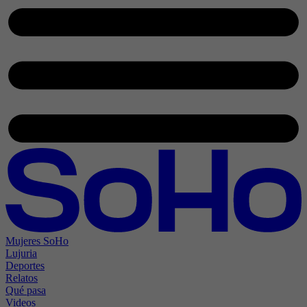
Mujeres SoHo
Lujuria
Deportes
Relatos
Qué pasa
Videos