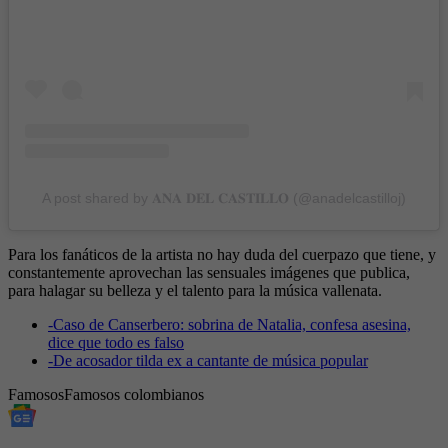
A post shared by 𝐀𝐍𝐀 𝐃𝐄𝐋 𝐂𝐀𝐒𝐓𝐈𝐋𝐋𝐎 (@anadelcastilloj)
Para los fanáticos de la artista no hay duda del cuerpazo que tiene, y
constantemente aprovechan las sensuales imágenes que publica,
para halagar su belleza y el talento para la música vallenata.
-
Caso de Canserbero: sobrina de Natalia, confesa asesina,
dice que todo es falso
-
De acosador tilda ex a cantante de música popular
Famosos
Famosos colombianos