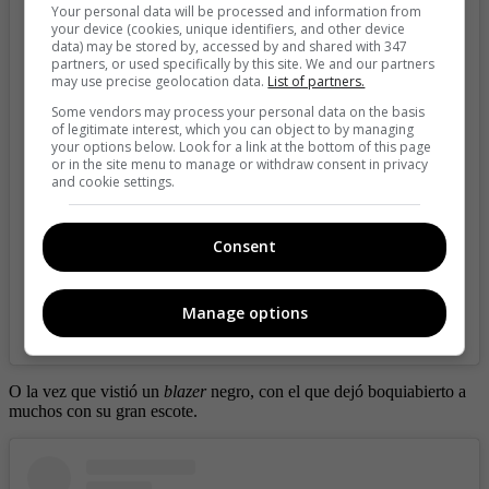
Your personal data will be processed and information from
your device (cookies, unique identifiers, and other device
data) may be stored by, accessed by and shared with 347
partners, or used specifically by this site. We and our partners
View this post on Instagram
may use precise geolocation data.
List of partners.
Some vendors may process your personal data on the basis
of legitimate interest, which you can object to by managing
your options below. Look for a link at the bottom of this page
or in the site menu to manage or withdraw consent in privacy
and cookie settings.
Consent
Manage options
A post shared by 𝐀𝐍𝐀 𝐃𝐄𝐋 𝐂𝐀𝐒𝐓𝐈𝐋𝐋𝐎 (@anadelcastilloj)
O la vez que vistió un
blazer
negro, con el que dejó boquiabierto a
muchos con su gran escote.