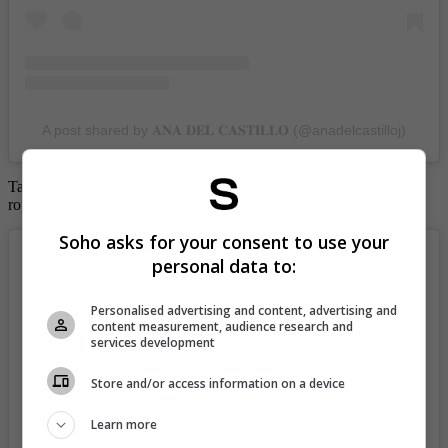
A post shared by 𝐀𝐍𝐀 𝐃𝐄𝐋 𝐂𝐀𝐒𝐓𝐈𝐋𝐋𝐎 (@anadelcastilloj)
También está la imagen de la vez que posó ante la cámara con una
ropa interior que destacó sus grandes pechos.
Soho asks for your consent to use your
personal data to:
Personalised advertising and content, advertising and
content measurement, audience research and
services development
Store and/or access information on a device
Learn more