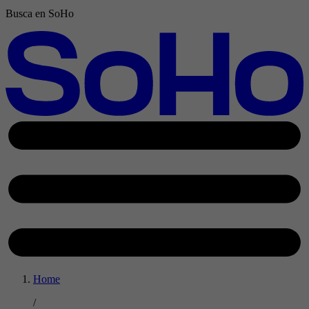
Busca en SoHo
Home
/