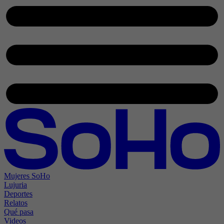
Mujeres SoHo
Lujuria
Deportes
Relatos
Qué pasa
Videos