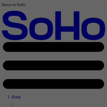
Busca en SoHo
Home
/