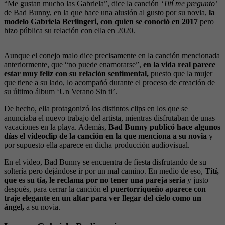
“Me gustan mucho las Gabriela”, dice la canción
‘Tití me pregunto’
de Bad Bunny, en la que hace una alusión al gusto por su novia,
la
modelo Gabriela Berlingeri, con quien se conoció en 2017
pero
hizo pública su relación con ella en 2020.
Aunque el conejo malo dice precisamente en la canción mencionada
anteriormente, que “no puede enamorarse”,
en la vida real parece
estar muy feliz con su relación sentimental,
puesto que la mujer
que tiene a su lado, lo acompañó durante el proceso de creación de
su último álbum ‘Un Verano Sin ti’.
De hecho, ella protagonizó los distintos clips en los que se
anunciaba el nuevo trabajo del artista, mientras disfrutaban de unas
vacaciones en la playa. Además,
Bad Bunny publicó hace algunos
días el videoclip de la canción en la que menciona a su novia
y
por supuesto ella aparece en dicha producción audiovisual.
En el video, Bad Bunny se encuentra de fiesta disfrutando de su
soltería pero dejándose ir por un mal camino. En medio de eso,
Tití,
que es su tía, le reclama por no tener una pareja seria
y justo
después, para cerrar la canción
el puertorriqueño aparece con
traje elegante en un altar para ver llegar del cielo como un
ángel,
a su novia.