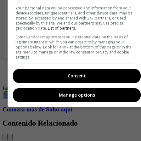
Your personal data will be processed and information from your
device (cookies, unique identifiers, and other device data) may be
stored by, accessed by and shared with 347 partners, or used
specifically by this site. We and our partners may use precise
geolocation data.
List of partners.
Some vendors may process your personal data on the basis of
legitimate interest, which you can object to by managing your
options below. Look for a link at the bottom of this page or in the
A post shared by 787 (@gabrielaberlingeri)
site menu to manage or withdraw consent in privacy and cookie
settings.
-
En video: Bad Bunny se llevó tremendo golpe en la WWE
-
Le dan palo a Bad Bunny por maluca reacción con
Consent
seguidora, él se defiende
Bad Bunny
mujer
Vestido de baño
bikinis
Manage options
Conozca más de Soho aquí
Contenido Relacionado