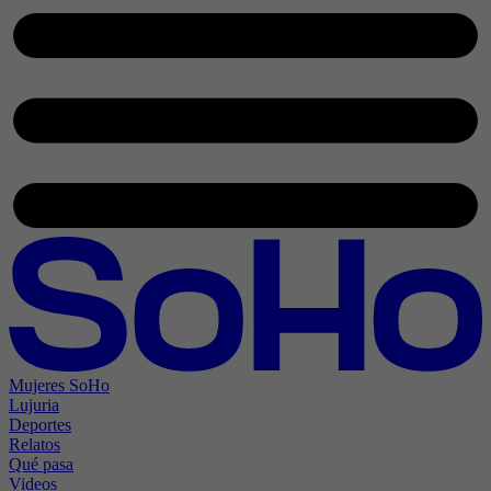
Mujeres SoHo
Lujuria
Deportes
Relatos
Qué pasa
Videos