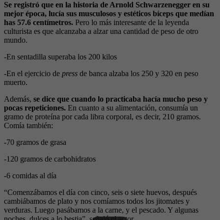
Se registró que en la historia de Arnold Schwarzenegger en su
mejor época, lucía sus musculosos y estéticos bíceps que medían
has 57.6 centímetros.
Pero lo más interesante de la leyenda
culturista es que alcanzaba a alzar una cantidad de peso de otro
mundo.
-En sentadilla superaba los 200 kilos
-En el ejercicio de
press
de banca alzaba los 250 y 320 en peso
muerto.
Además,
se dice que cuando lo practicaba hacía mucho peso y
pocas repeticiones.
En cuanto a su alimentación, consumía un
gramo de proteína por cada libra corporal, es decir, 210 gramos.
Comía también:
-70 gramos de grasa
-120 gramos de carbohidratos
-6 comidas al día
“Comenzábamos el día con cinco, seis o siete huevos, después
cambiábamos de plato y nos comíamos todos los jitomates y
verduras. Luego pasábamos a la carne, y el pescado. Y algunas
noches, dulces a lo bestia”, señaló el actor.