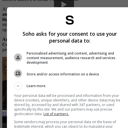
Asimismo, agregó “
Los esteroides son usados de 8 a 10 semanas
antes de competir. No es lo más sano que podemos hacer,
lógicamente, pero los tomamos.
Los uso, los usaba y los usaré
mientras siga compitiendo. Todos lo hacemos si queremos tener una
oportunidad de ganar y competir bien”.
Soho asks for your consent to use your
Arnold sacó un suplemento que se llamó Arnold Iron Dream
personal data to:
Concentrated Night Time Recovery,
el cual, por contener drogas
prohibidas para la salud del cuerpo fue prohibido en Europa.
Personalised advertising and content, advertising and
content measurement, audience research and services
development
Store and/or access information on a device
Learn more
Your personal data will be processed and information from your
device (cookies, unique identifiers, and other device data) may be
stored by, accessed by and shared with 347 partners, or used
specifically by this site. We and our partners may use precise
El sexy entrenamiento de Sara Corrales dónde dejó ver su cola
geolocation data.
List of partners.
Some vendors may process your personal data on the basis of
legitimate interest, which you can object to by managing your