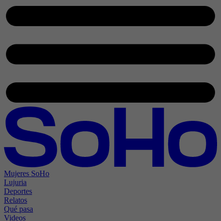
Mujeres SoHo
Lujuria
Deportes
Relatos
Qué pasa
Videos