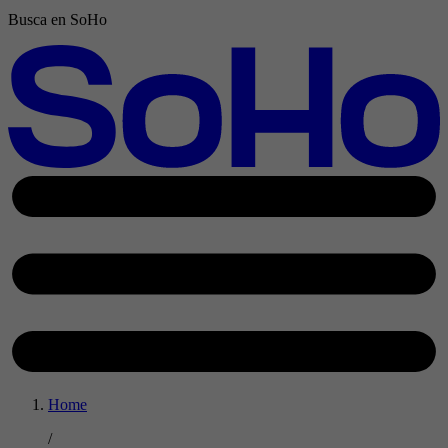
Busca en SoHo
Home
/