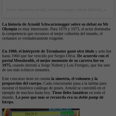
A post shared by arnold_schwarzenegger_tribute (@mofa_araya)
La historia de Arnold Schwarzenegger sobre su debut en Mr
Olympia
es muy interesante. Para 1970 y 1975, el actor dominaba
la competencia que reconoce al mejor culturista del mundo, el
certamen es verdaderamente exigente.
En 1980, el intérprete de Terminator ganó otro título
y solo fue
hasta 1960 que fue vencido por Sergio Oliva.
De acuerdo con el
portal Menshealth, el mejor momento de su carrera fue en
1975,
cuando derrotó a Serge Nubret y Lou Ferrigno, que fue uno
de sus más icónicos instantes.
Este concurso tiene en cuenta
la simetría, el volumen y la
proporción del cuerpo.
Cada concursante pasa a la tarima para
mostrar el histórico catálogo de poses. Arnold se convirtió en el
ejemplo de muchos hasta hoy.
Tiene fieles fanáticos
en todo el
mundo.
La pose que más se recuerda era su
doble pump
de
bíceps.