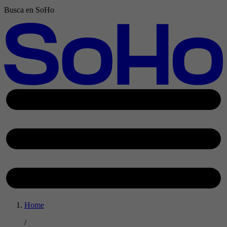
Busca en SoHo
Home
/