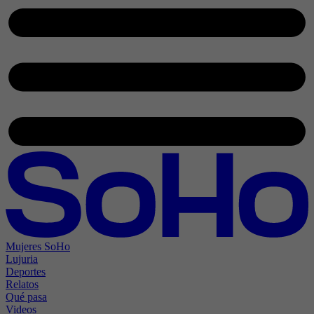
Mujeres SoHo
Lujuria
Deportes
Relatos
Qué pasa
Videos