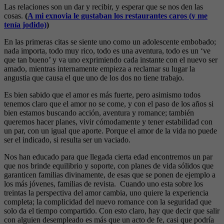
Las relaciones son un dar y recibir, y esperar que se nos den las
cosas.
(
A mi exnovia le gustaban los restaurantes caros (y me
tenía jodido)
)
En las primeras citas se siente uno como un adolescente embobado;
nada importa, todo muy rico, todo es una aventura, todo es un ‘ve
que tan bueno’ y va uno exprimiendo cada instante con el nuevo ser
amado, mientras internamente empieza a reclamar su lugar la
angustia que causa el que uno de los dos no tiene trabajo.
Es bien sabido que el amor es más fuerte, pero asimismo todos
tenemos claro que el amor no se come, y con el paso de los años si
bien estamos buscando acción, aventura y romance; también
queremos hacer planes, vivir cómodamente y tener estabilidad con
un par, con un igual que aporte. Porque el amor de la vida no puede
ser el indicado, si resulta ser un vaciado.
Nos han educado para que llegada cierta edad encontremos un par
que nos brinde equilibrio y soporte, con planes de vida sólidos que
garanticen familias divinamente, de esas que se ponen de ejemplo a
los más jóvenes, familias de revista. Cuando uno esta sobre los
treintas la perspectiva del amor cambia, uno quiere la experiencia
completa; la complicidad del nuevo romance con la seguridad que
solo da el tiempo compartido. Con esto claro, hay que decir que salir
con alguien desempleado es más que un acto de fe, casi que podría