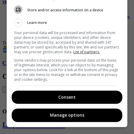
vida
)
Store and/or access information on a device
-
Le dan duro en redes a Gustavo Petro por comentarios sobre
el conflicto entre Israel y Hamás
Learn more
-
Fuertes declaraciones de Amparo Grisales en redes, “no
Your personal data will be processed and information from
discuto con mediocres”
your device (cookies, unique identifiers, and other device
data) may be stored by, accessed by and shared with 347
Twitter
Historia de amor
Historia
Amor
Pareja
desempleo
partners, or used specifically by this site. We and our partners
may use precise geolocation data.
List of partners.
Some vendors may process your personal data on the basis
Conozca más de Soho aquí
of legitimate interest, which you can object to by managing
your options below. Look for a link at the bottom of this page
or in the site menu to manage or withdraw consent in privacy
Contenido Relacionado
and cookie settings.
Consent
Opinión online
Manage options
La pistola mediática