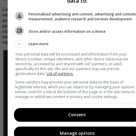
data to:
Los colombianos no nos quedamos atrás
.
Así como tenemos
Personalised advertising and content, advertising and conten
estrellas en los rankings del mundo nuestro fútbol no podía quedarse
measurement, audience research and services development
por fuera. Si hay algo con lo que sueñan los
futbolistas
es con
poder marcar un doblete en cualquier partido, pero deben tener
cuidado y no imitar a Wilson Galeano quien tiene el récord de
Store and/or access information on a device
marcar dos autogoles en el mismo partido para darle la victoria a su
equipo rival.
Learn more
Your personal data will be processed and information from your
device (cookies, unique identifiers, and other device data) may be
stored by, accessed by and shared with 347 partners, or used
specifically by this site. We and our partners may use precise
geolocation data.
List of partners.
Some vendors may process your personal data on the basis of
legitimate interest, which you can object to by managing your options
below. Look for a link at the bottom of this page or in the site menu to
manage or withdraw consent in privacy and cookie settings.
Consent
Manage options