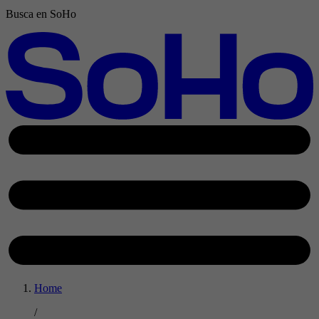
Busca en SoHo
Home
/