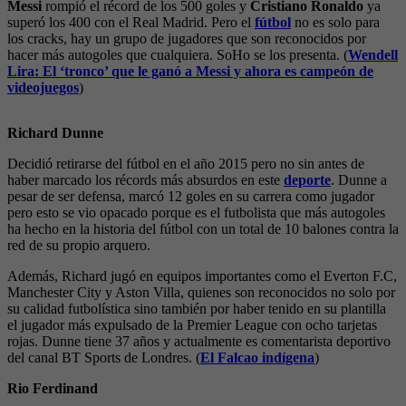
Messi
rompió el récord de los 500 goles y
Cristiano Ronaldo
ya
superó los 400 con el Real Madrid. Pero el
fútbol
no es solo para
los cracks, hay un grupo de jugadores que son reconocidos por
hacer más autogoles que cualquiera. SoHo se los presenta. (
Wendell
Lira: El ‘tronco’ que le ganó a Messi y ahora es campeón de
videojuegos
)
Richard Dunne
Decidió retirarse del fútbol en el año 2015 pero no sin antes de
haber marcado los récords más absurdos en este
deporte
. Dunne a
pesar de ser defensa, marcó 12 goles en su carrera como jugador
pero esto se vio opacado porque es el futbolista que más autogoles
ha hecho en la historia del fútbol con un total de 10 balones contra la
red de su propio arquero.
Además, Richard jugó en equipos importantes como el Everton F.C,
Manchester City y Aston Villa, quienes son reconocidos no solo por
su calidad futbolística sino también por haber tenido en su plantilla
el jugador más expulsado de la Premier League con ocho tarjetas
rojas. Dunne tiene 37 años y actualmente es comentarista deportivo
del canal BT Sports de Londres. (
El Falcao indígena
)
Rio Ferdinand