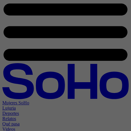
Mujeres SoHo
Lujuria
Deportes
Relatos
Qué pasa
Videos