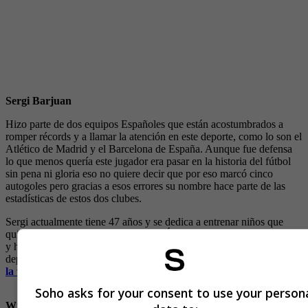
Sergi Barjuan
Hizo parte de dos equipos Españoles que están acostumbrados a
romper récords y a llamar la atención en este deporte, como lo son el
Atlético de Madrid y el Barcelona de España. Aunque fue defensa
lo que menos quería este jugador era pasar en la historia del fútbol
sin pena ni gloria eso no quiere decir que por eso marcó cinco
autogoles pero gracias a esos errores su nombre hace parte de las
estadísticas de estos dos clubes.
Sergi actualmente tiene 47 años y se dedica a entrenar niños que
quieren ser futbolistas profesionales. Él es entrenador desde el 2009
y ha dirigido a equipos como el juvenil del Barcelona, Unión
deportiva de Almería y al Deportivo Mallorca. (
¿Qué tan triste es
la vida de un árbitro colombiano?
)
Soho asks for your consent to use your person
Wilson Galeano