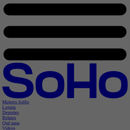
Mujeres SoHo
Lujuria
Deportes
Relatos
Qué pasa
Videos