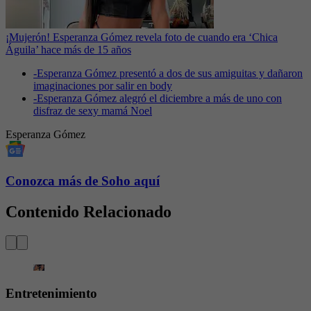
¡Mujerón! Esperanza Gómez revela foto de cuando era ‘Chica
Águila’ hace más de 15 años
-
Esperanza Gómez presentó a dos de sus amiguitas y dañaron
imaginaciones por salir en body
-
Esperanza Gómez alegró el diciembre a más de uno con
disfraz de sexy mamá Noel
Esperanza Gómez
Conozca más de Soho aquí
Contenido Relacionado
Entretenimiento