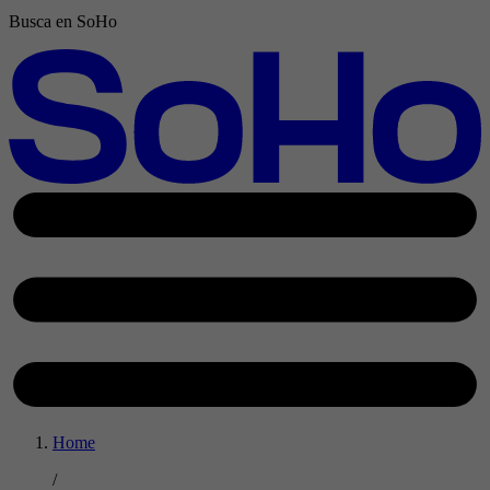
Busca en SoHo
Home
/