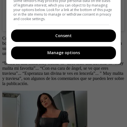
Some vendors may process your personal data on the basis
of legitimate interest, which you can object to by managing
your options below. Look for a link at the bottom of this page
or in the site menu to manage or withdraw consent in privacy
and cookie settings.
A post shared by Esperanza Gomez (@soyesperanzagomez)
Consent
Con la foto, la modelo, además de dejar a más de un internauta
boquiabierto, provocó toda clase de opiniones en las que halagaron
su cuerpo, y le respondieron a su duda, manifestando que es todo
Manage options
una traviesa.
“Usted es una chica muy buena”... “Eres todo una traviesa”... “Muy
malita mi favorita”... “Con esa cara de ángel, se ve que eres
traviesa”... “Esperanza tan divina te ves en lencería”... " Muy malita
y traviesa”, son algunos de los comentarios que se pueden leer sobre
la publicación.