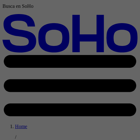
Busca en SoHo
Home
/