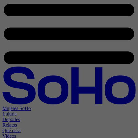
Mujeres SoHo
Lujuria
Deportes
Relatos
Qué pasa
Videos