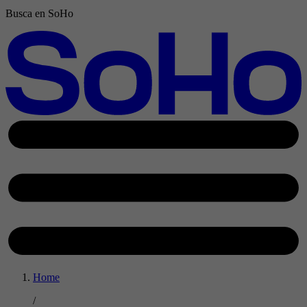
Busca en SoHo
Home
/