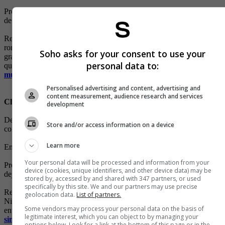
Promesa: Estimular el tabique con suavidad para mejorar la entrada
de aire.
Resultado: Aparentemente ninguno. Cada diez segundos emito un
ronquido acompañado de una queja. Alguien que escuchó la
Soho asks for your consent to use your
grabación y que conoce de primera mano mi pernoctar, me aseguró
personal data to:
que los ronquidos fueron más irregulares en el tiempo.
(
Por qué las
mujeres prefieren los hombres con barba
)
Personalised advertising and content, advertising and
content measurement, audience research and services
Chupo Gerber First Essentials
development
Descripción: La vuelta a la infancia con ayuda de un chupo
Store and/or access information on a device
convencional.
Learn more
Empleo: Tal cual la primera infancia: durmiendo con él.
Your personal data will be processed and information from your
Promesa: Mantener la lengua lo suficientemente abajo como para
device (cookies, unique identifiers, and other device data) may be
dejar pasar mejor el aire.
stored by, accessed by and shared with 347 partners, or used
specifically by this site. We and our partners may use precise
Resultado: Tres veces me encontré el chupo a un lado de la cama.
geolocation data.
List of partners.
Ningún aparente resultado: bufidos, resoplidos y jadeos que serían la
Some vendors may process your personal data on the basis of
envidia de cualquier basilisco.
(
El hombre que pasó más tiempo
legitimate interest, which you can object to by managing your
sin dormir
)
options below. Look for a link at the bottom of this page or in the