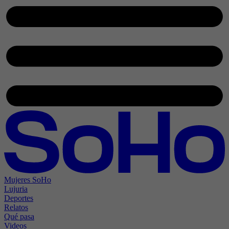
Mujeres SoHo
Lujuria
Deportes
Relatos
Qué pasa
Videos