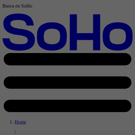
Busca en SoHo
Home
/