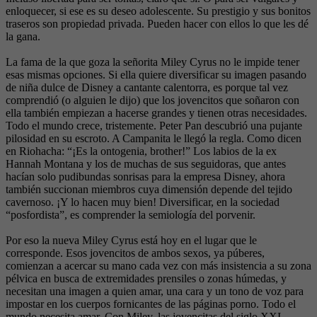
enloquecer, si ese es su deseo adolescente. Su prestigio y sus bonitos
traseros son propiedad privada. Pueden hacer con ellos lo que les dé
la gana.
La fama de la que goza la señorita Miley Cyrus no le impide tener
esas mismas opciones. Si ella quiere diversificar su imagen pasando
de niña dulce de Disney a cantante calentorra, es porque tal vez
comprendió (o alguien le dijo) que los jovencitos que soñaron con
ella también empiezan a hacerse grandes y tienen otras necesidades.
Todo el mundo crece, tristemente. Peter Pan descubrió una pujante
pilosidad en su escroto. A Campanita le llegó la regla. Como dicen
en Riohacha: “¡Es la ontogenia, brother!” Los labios de la ex
Hannah Montana y los de muchas de sus seguidoras, que antes
hacían solo pudibundas sonrisas para la empresa Disney, ahora
también succionan miembros cuya dimensión depende del tejido
cavernoso. ¡Y lo hacen muy bien! Diversificar, en la sociedad
“posfordista”, es comprender la semiología del porvenir.
Por eso la nueva Miley Cyrus está hoy en el lugar que le
corresponde. Esos jovencitos de ambos sexos, ya púberes,
comienzan a acercar su mano cada vez con más insistencia a su zona
pélvica en busca de extremidades prensiles o zonas húmedas, y
necesitan una imagen a quien amar, una cara y un tono de voz para
impostar en los cuerpos fornicantes de las páginas porno. Todo el
mundo necesita amar. Con Miley, las jovencitas del siglo XXI