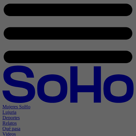
Mujeres SoHo
Lujuria
Deportes
Relatos
Qué pasa
Videos