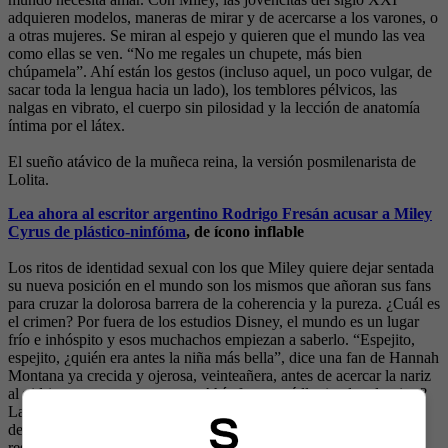
adquieren modelos, maneras de mirar y de acercarse a los varones, o
a otras mujeres. Se miran al espejo y quieren que el mundo las vea
como ellas se ven. “No me regales un chupete, más bien
chúpamela”. Ahí están los gestos (incluso aquel, un poco vulgar, de
sacar toda la lengua hacia un lado), los temblores pélvicos, las
nalgas en vibrato, el cuerpo sin pilosidad y la lección de anatomía
íntima por el látex.
El sueño atávico de la muñeca reina, la versión posmilenarista de
Lolita.
Lea ahora al escritor argentino Rodrigo Fresán acusar a Miley
Cyrus de plástico-ninfóma
, de ícono inflable
Los ritos de identidad sexual con los que Miley quiere dejar sentada
su nueva posición en el mundo son los mismos que añoran sus fans
para cruzar la dolorosa barrera de la coherencia y la pureza. ¿Cuál es
el crimen? Por fuera de los estudios Disney, el mundo es un lugar
frío e inhóspito y esos muchachos empiezan a saberlo. “Espejito,
espejito, ¿quién era antes la niña más bella”, dice una fan de Hannah
Montana ya crecida y ojerosa, veinteañera, antes de acercar la nariz
al vidrio para meterse un pase. Ahí afuera está lloviendo, ¿lo viste?
La intemperie comenzó y ya nunca va a terminar. No se puede
devolver al genio dentro de la botella. Por eso cuando Miley se
restriega la entrepierna con una mano enguantada lo que hace es