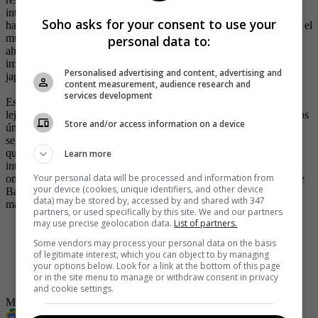
interpretar a su manera la posmodernidad. No es la primera que lo
Soho asks for your consent to use your
hace. La locura está por fuera de su cuerpo. La locura chapotea en el
mundo y las pantallas reflejan esa locura: es la única realidad y
personal data to:
ahora sabemos que existe porque la vemos. Antes uno podía
imaginar que un caballo de granja se fornicaba a una colegiala
Personalised advertising and content, advertising and
japonesa. Hoy, además, podemos verlo.
content measurement, audience research and
services development
Ese es el mundo al que ella se dirige con paso seguro y mirada
lejana, caminando hacia la gloria, y serán ese mundo y el tiempo los
Store and/or access information on a device
únicos que podrán demoler su fuerza (y lo harán), su imperiosa
seguridad, porque son mucho más sinuosos y perseverantes de lo
que ella cree y de lo que conoce; pero armada de gestos eróticos,
Learn more
interrogando al porvenir con su pubis angelical hacia adelante y el
Your personal data will be processed and information from
ombligo al aire, llegará mucho más lejos que con su carita tierna de
your device (cookies, unique identifiers, and other device
Barbie. Porque el mundo suele ser menos cruel con las mujeres
data) may be stored by, accessed by and shared with 347
malas.
partners, or used specifically by this site. We and our partners
may use precise geolocation data.
List of partners.
-
La razón por la que Miley Cyrus tuvo que retirarse del
Some vendors may process your personal data on the basis
escenario del Movistar Arena en Bogotá a vomitar
of legitimate interest, which you can object to by managing
-
Miley Cyrus sorprende a los colombianos mostrando sus
your options below. Look for a link at the bottom of this page
or in the site menu to manage or withdraw consent in privacy
nalgas
and cookie settings.
Miley Cyrus