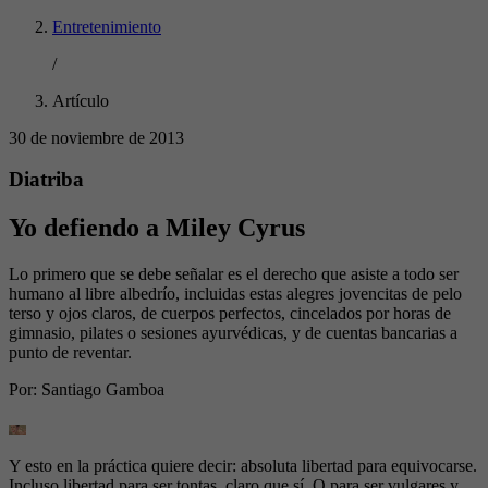
Entretenimiento
/
Artículo
30 de noviembre de 2013
Diatriba
Yo defiendo a Miley Cyrus
Lo primero que se debe señalar es el derecho que asiste a todo ser
humano al libre albedrío, incluidas estas alegres jovencitas de pelo
terso y ojos claros, de cuerpos perfectos, cincelados por horas de
gimnasio, pilates o sesiones ayurvédicas, y de cuentas bancarias a
punto de reventar.
Por:
Santiago Gamboa
Y esto en la práctica quiere decir: absoluta libertad para equivocarse.
Incluso libertad para ser tontas, claro que sí. O para ser vulgares y