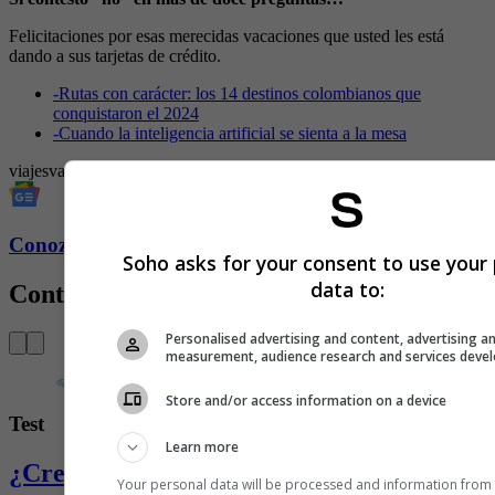
Felicitaciones por esas merecidas vacaciones que usted les está
dando a sus tarjetas de crédito.
-
Rutas con carácter: los 14 destinos colombianos que
conquistaron el 2024
-
Cuando la inteligencia artificial se sienta a la mesa
viajes
vacaciones
bloqueador solar
lentes de sol
trabajo
oficina
Conozca más de Soho aquí
Soho asks for your consent to use your
data to:
Contenido Relacionado
Personalised advertising and content, advertising a
measurement, audience research and services deve
Store and/or access information on a device
Test
Learn more
¿Cree ser bruto? Descúbralo aquí
Your personal data will be processed and information from