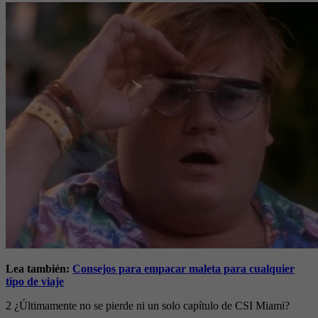
Lea también:
Consejos para empacar maleta para cualquier
tipo de viaje
2 ¿Últimamente no se pierde ni un solo capítulo de CSI Miami?