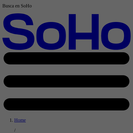
Busca en SoHo
Home
/