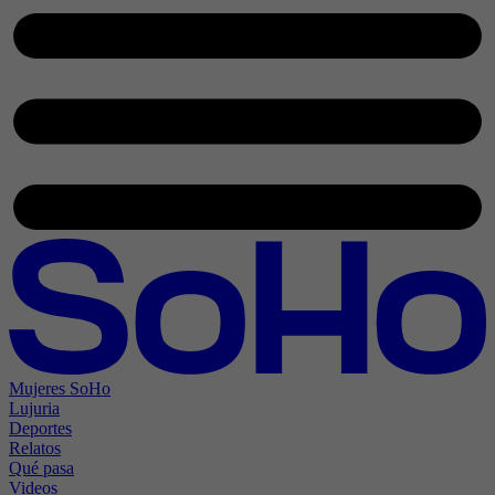
Mujeres SoHo
Lujuria
Deportes
Relatos
Qué pasa
Videos