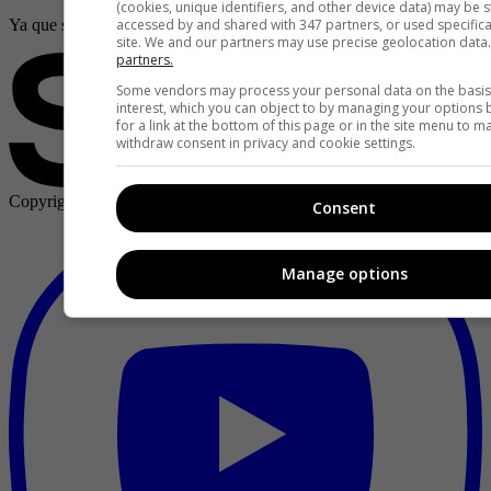
(cookies, unique identifiers, and other device data) may be 
accessed by and shared with 347 partners, or used specifical
Ya que siempre anda pegado al celular o pc y tal vez no tiene mucho q
site. We and our partners may use precise geolocation data
partners.
Some vendors may process your personal data on the basis 
interest, which you can object to by managing your options
for a link at the bottom of this page or in the site menu to 
withdraw consent in privacy and cookie settings.
Copyright ©
2026
Publicaciones Semana S.A.
Consent
Manage options