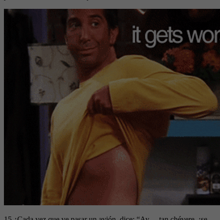
15 ¿Cada vez que ve pasar un avión, dice: “Ay… tan chévere, ¡se