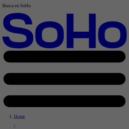
Busca en SoHo
Home
/