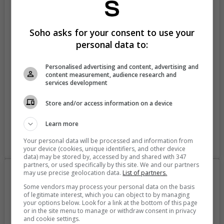
View this post on Instagram
Soho asks for your consent to use your
personal data to:
Personalised advertising and content, advertising and
content measurement, audience research and
services development
Store and/or access information on a device
Learn more
Your personal data will be processed and information from
A post shared by ANDREA VALDIRI (@andreavaldirisos)
your device (cookies, unique identifiers, and other device
data) may be stored by, accessed by and shared with 347
partners, or used specifically by this site. We and our partners
may use precise geolocation data.
List of partners.
Some vendors may process your personal data on the basis
of legitimate interest, which you can object to by managing
your options below. Look for a link at the bottom of this page
or in the site menu to manage or withdraw consent in privacy
and cookie settings.