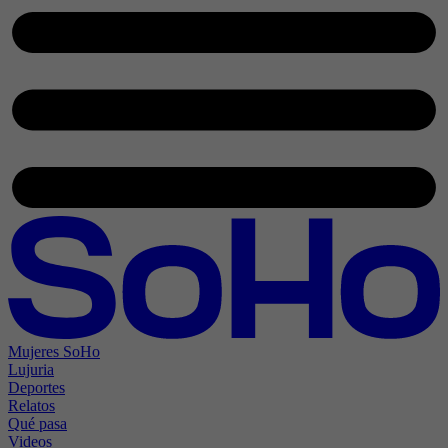
Mujeres SoHo
Lujuria
Deportes
Relatos
Qué pasa
Videos