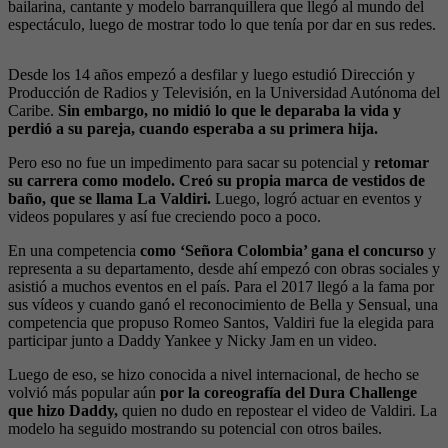
bailarina, cantante y modelo barranquillera que llegó al mundo del
espectáculo, luego de mostrar todo lo que tenía por dar en sus redes.
Desde los 14 años empezó a desfilar y luego estudió Dirección y
Producción de Radios y Televisión, en la Universidad Autónoma del
Caribe.
Sin embargo, no midió lo que le deparaba la vida y
perdió a su pareja, cuando esperaba a su primera hija.
Pero eso no fue un impedimento para sacar su potencial y
retomar
su carrera como modelo. Creó su propia marca de vestidos de
baño, que se llama La Valdiri.
Luego, logró actuar en eventos y
videos populares y así fue creciendo poco a poco.
En una competencia
como ‘Señora Colombia’ gana el concurso
y
representa a su departamento, desde ahí empezó con obras sociales y
asistió a muchos eventos en el país. Para el 2017 llegó a la fama por
sus vídeos y cuando ganó el reconocimiento de Bella y Sensual, una
competencia que propuso Romeo Santos, Valdiri fue la elegida para
participar junto a Daddy Yankee y Nicky Jam en un video.
Luego de eso, se hizo conocida a nivel internacional, de hecho se
volvió más popular aún
por la coreografía del Dura Challenge
que hizo Daddy,
quien no dudo en repostear el video de Valdiri. La
modelo ha seguido mostrando su potencial con otros bailes.