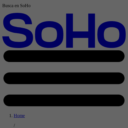
Busca en SoHo
Home
/