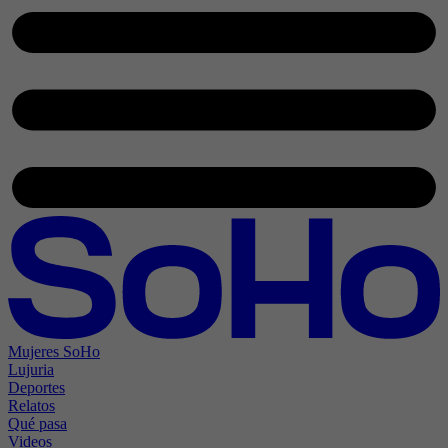
Mujeres SoHo
Lujuria
Deportes
Relatos
Qué pasa
Videos