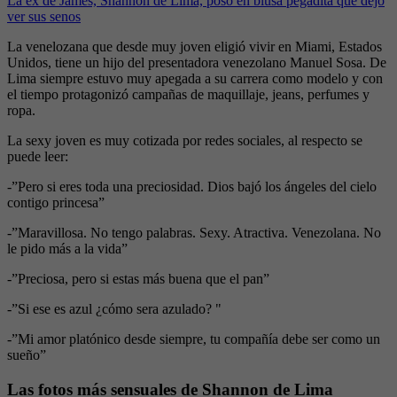
La ex de James, Shannon de Lima, posó en blusa pegadita que dejó
ver sus senos
La venelozana que desde muy joven eligió vivir en Miami, Estados
Unidos, tiene un hijo del presentadora venezolano Manuel Sosa. De
Lima siempre estuvo muy apegada a su carrera como modelo y con
el tiempo protagonizó campañas de maquillaje, jeans, perfumes y
ropa.
La sexy joven es muy cotizada por redes sociales, al respecto se
puede leer:
-”Pero si eres toda una preciosidad. Dios bajó los ángeles del cielo
contigo princesa”
-”Maravillosa. No tengo palabras. Sexy. Atractiva. Venezolana. No
le pido más a la vida”
-”Preciosa, pero si estas más buena que el pan”
-”Si ese es azul ¿cómo sera azulado? "
-”Mi amor platónico desde siempre, tu compañía debe ser como un
sueño”
Las fotos más sensuales de Shannon de Lima