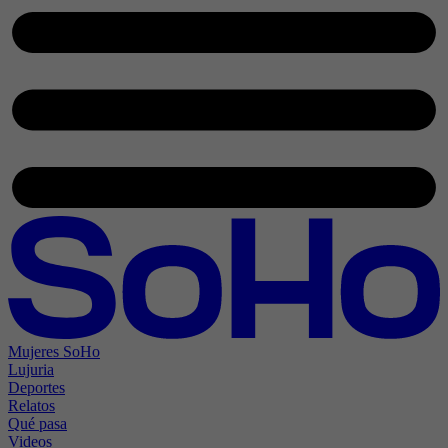
Mujeres SoHo
Lujuria
Deportes
Relatos
Qué pasa
Videos