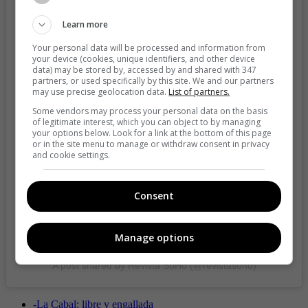
Learn more
Your personal data will be processed and information from
your device (cookies, unique identifiers, and other device
data) may be stored by, accessed by and shared with 347
partners, or used specifically by this site. We and our partners
may use precise geolocation data.
List of partners.
View this post on Instagram
Some vendors may process your personal data on the basis
of legitimate interest, which you can object to by managing
your options below. Look for a link at the bottom of this page
or in the site menu to manage or withdraw consent in privacy
and cookie settings.
Consent
Manage options
A post shared by Revista SoHo (@revistasoho)
-
La Cabal: libre y engallada