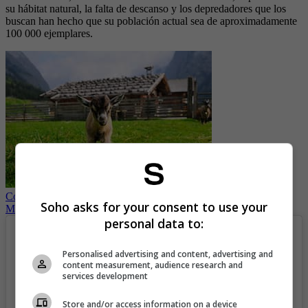
su hábitat natural, la falta de descanso y los depredadores que los
buscan han hecho que su población actual sea de aproximadamente
100 000 ejemplares.
Cocinaron cabras pigmeas para una fiesta de un zoológico en
Soho asks for your consent to use your
México
personal data to:
Personalised advertising and content, advertising and
content measurement, audience research and
services development
Store and/or access information on a device