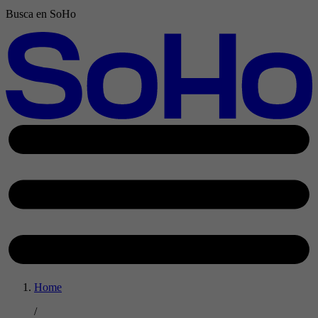
Busca en SoHo
Home
/