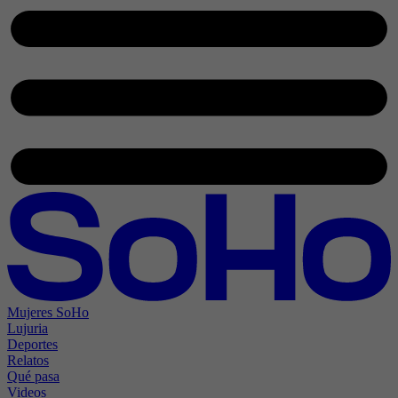
Mujeres SoHo
Lujuria
Deportes
Relatos
Qué pasa
Videos