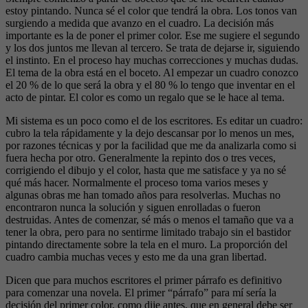
estoy pintando. Nunca sé el color que tendrá la obra. Los tonos van
surgiendo a medida que avanzo en el cuadro. La decisión más
importante es la de poner el primer color. Ese me sugiere el segundo
y los dos juntos me llevan al tercero. Se trata de dejarse ir, siguiendo
el instinto. En el proceso hay muchas correcciones y muchas dudas.
El tema de la obra está en el boceto. Al empezar un cuadro conozco
el 20 % de lo que será la obra y el 80 % lo tengo que inventar en el
acto de pintar. El color es como un regalo que se le hace al tema.
Mi sistema es un poco como el de los escritores. Es editar un cuadro:
cubro la tela rápidamente y la dejo descansar por lo menos un mes,
por razones técnicas y por la facilidad que me da analizarla como si
fuera hecha por otro. Generalmente la repinto dos o tres veces,
corrigiendo el dibujo y el color, hasta que me satisface y ya no sé
qué más hacer. Normalmente el proceso toma varios meses y
algunas obras me han tomado años para resolverlas. Muchas no
encontraron nunca la solución y siguen enrolladas o fueron
destruidas. Antes de comenzar, sé más o menos el tamaño que va a
tener la obra, pero para no sentirme limitado trabajo sin el bastidor
pintando directamente sobre la tela en el muro. La proporción del
cuadro cambia muchas veces y esto me da una gran libertad.
Dicen que para muchos escritores el primer párrafo es definitivo
para comenzar una novela. El primer “párrafo” para mí sería la
decisión del primer color, como dije antes, que en general debe ser