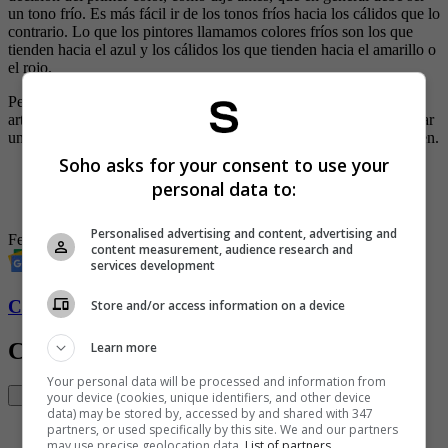
un tono frío. Es más fácil ir de los tonos fríos hacia los cálidos que lo
contrario. Lo que los pintores llamamos colores fríos son los que
tienden hacia el azul y los cálidos los que tienden hacia el amarillo o
el rojo.
Pero si me preguntan cuál es el peor error que puede cometer un
artista, sería el de empezar sin la pasión que se necesita para realizar
una obra. Si no hay pasión por lo que se hace, nada puede salir bien.
Soho asks for your consent to use your
personal data to:
-
Así se hace una obra de arte
-
El paso del maestro Botero en SoHo
Personalised advertising and content, advertising and
Fernando Botero
arte colombiano
Arte
pintores colombianos
content measurement, audience research and
services development
Conozca más de Soho aquí
Store and/or access information on a device
Contenido Relacionado
Learn more
Your personal data will be processed and information from
your device (cookies, unique identifiers, and other device
data) may be stored by, accessed by and shared with 347
partners, or used specifically by this site. We and our partners
may use precise geolocation data.
List of partners.