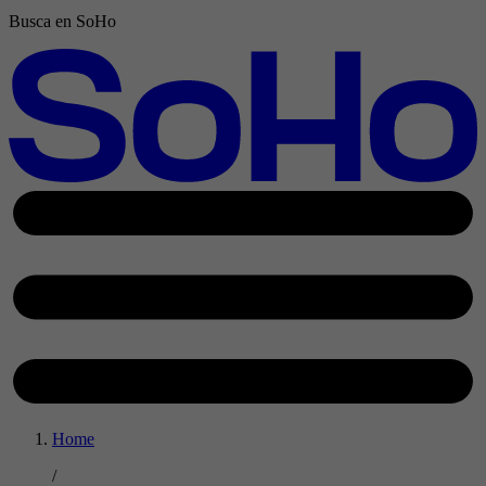
Busca en SoHo
Home
/