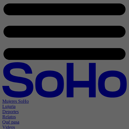
Mujeres SoHo
Lujuria
Deportes
Relatos
Qué pasa
Videos